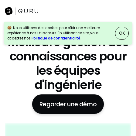
Nous utilisons des cookies pour offrir une meilleure
Recherche d'entreprise AI
+
Wiki
+
Intranet
OK
expérience à nos utilisateurs. En utilisant ce site, vous
Meilleure gestion des
acceptez nos
Politique de confidentialité
.
connaissances pour
les équipes
d'ingénierie
Regarder une démo