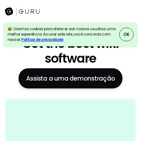
Usamos cookies para oferecer aos nossos usuários uma
Pesquisa empresarial de IA
+
Wiki
+
Intranet
OK
melhor experiência. Ao usar este site, você concorda com
Get the best wiki
nossos
Política de privacidade
.
software
Assista a uma demonstração