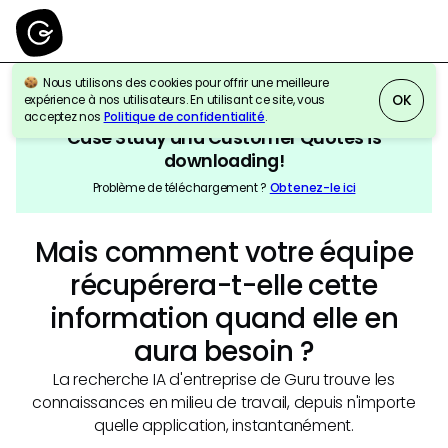
Nous utilisons des cookies pour offrir une meilleure
OK
expérience à nos utilisateurs. En utilisant ce site, vous
acceptez nos
Politique de confidentialité
.
Case Study and Customer Quotes
is
downloading!
Problème de téléchargement ?
Obtenez-le ici
Mais comment votre équipe
récupérera-t-elle cette
information quand elle en
aura besoin ?
La recherche IA d'entreprise de Guru trouve les
connaissances en milieu de travail, depuis n'importe
quelle application, instantanément.