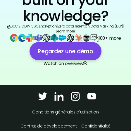
knowledge?
SOC 2
|
GDPR
|
SSO
|
Encryption
|
Zero data retention
|
Data Masking (DLP)
|
Learn more
100+ more
Regardez une démo
Watch an overview
Conditions générales d'utilisation
Contrat de développement
Confidentialité