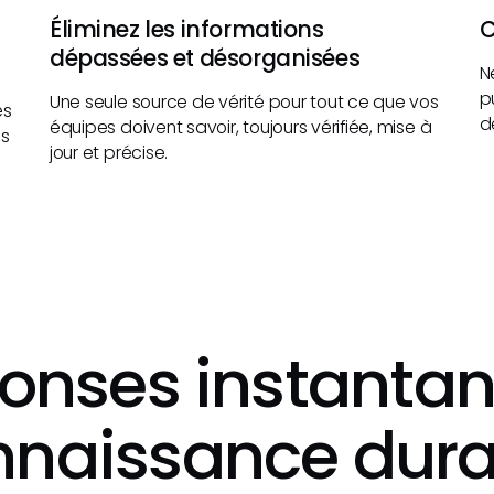
Éliminez les informations
C
dépassées et désorganisées
N
p
Une seule source de vérité pour tout ce que vos
es
d
équipes doivent savoir, toujours vérifiée, mise à
ls
jour et précise.
onses instantan
nnaissance dura