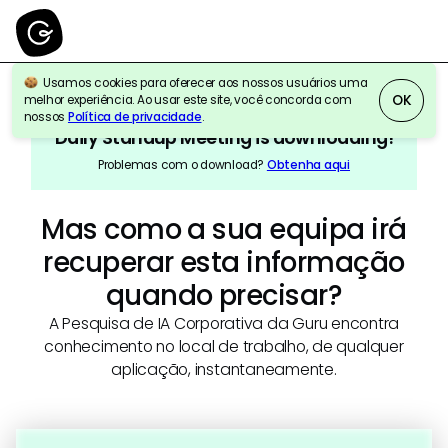
Usamos cookies para oferecer aos nossos usuários uma
OK
melhor experiência. Ao usar este site, você concorda com
nossos
Política de privacidade
.
Daily Standup Meeting
is downloading!
Problemas com o download?
Obtenha aqui
Mas como a sua equipa irá
recuperar esta informação
quando precisar?
A Pesquisa de IA Corporativa da Guru encontra
conhecimento no local de trabalho, de qualquer
aplicação, instantaneamente.