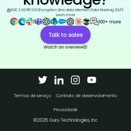
SOC 2
|
GDPR
|
SSO
|
Encryption
|
Zero data retention
|
Data Masking (DLP)
|
Learn more
100+ more
Talk to sales
Watch an overview
Termos de serviço
Contrato de desenvolvimento
Privacidade
©
2026
Guru Technologies, Inc