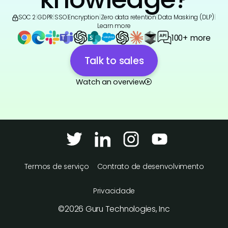
SOC 2
|
GDPR
|
SSO
|
Encryption
|
Zero data retention
|
Data Masking (DLP)
|
Learn more
100+ more
Talk to sales
Watch an overview
Termos de serviço
Contrato de desenvolvimento
Privacidade
©
2026
Guru Technologies, Inc