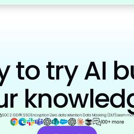
to try AI b
ur knowled
SOC 2
|
GDPR
|
SSO
|
Encryption
|
Zero data retention
|
Data Masking (DLP)
|
Learn mor
100+ more