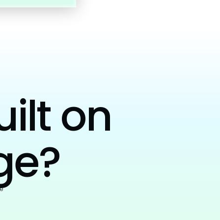
uilt on
ge?
e