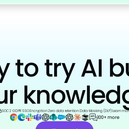
to try AI b
ur knowled
SOC 2
|
GDPR
|
SSO
|
Encryption
|
Zero data retention
|
Data Masking (DLP)
|
Learn mor
100+ more