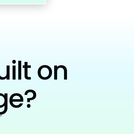
uilt on
ge?
e