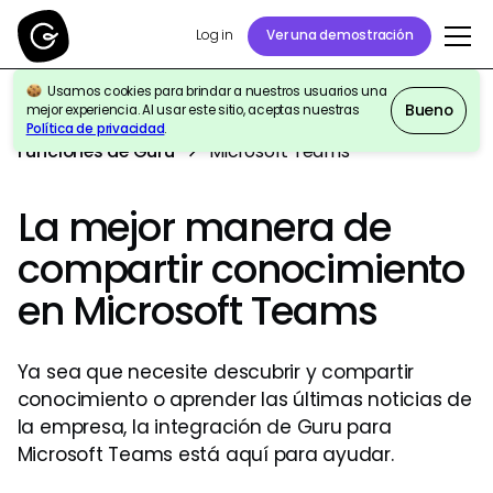
Log in
Ver una demostración
Usamos cookies para brindar a nuestros usuarios una
Bueno
mejor experiencia. Al usar este sitio, aceptas nuestras
Política de privacidad
.
Funciones de Guru
Microsoft Teams
La mejor manera de
compartir conocimiento
en Microsoft Teams
Ya sea que necesite descubrir y compartir
conocimiento o aprender las últimas noticias de
la empresa, la integración de Guru para
Microsoft Teams está aquí para ayudar.