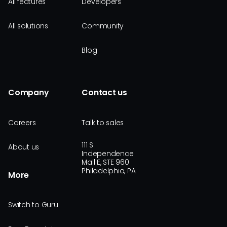
All features
Developers
All solutions
Community
Blog
Company
Contact us
Careers
Talk to sales
111 S
About us
Independence
Mall E, STE 960
Philadelphia, PA
More
Switch to Guru