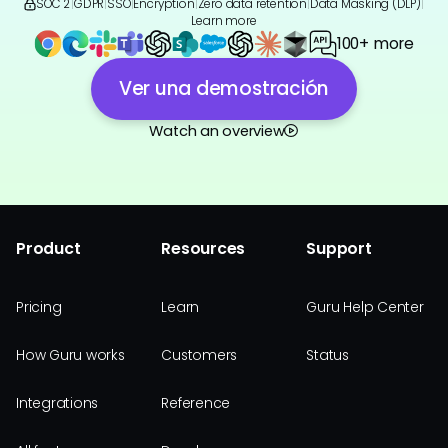
SOC 2
|
GDPR
|
SSO
|
Encryption
|
Zero data retention
|
Data Masking (DLP)
|
Learn more
100+ more
Ver una demostración
Watch an overview
Product
Resources
Support
Pricing
Learn
Guru Help Center
How Guru works
Customers
Status
Integrations
Reference