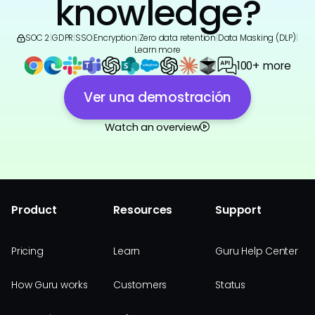
knowledge?
SOC 2
|
GDPR
|
SSO
|
Encryption
|
Zero data retention
|
Data Masking (DLP)
|
Learn more
100+ more
Ver una demostración
Watch an overview
Product
Resources
Support
Pricing
Learn
Guru Help Center
How Guru works
Customers
Status