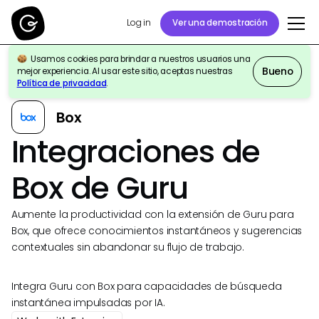
Log in
Ver una demostración
Usamos cookies para brindar a nuestros usuarios una
Bueno
mejor experiencia. Al usar este sitio, aceptas nuestras
Volver a Integraciones
Política de privacidad
.
Box
Integraciones de
Box de Guru
Aumente la productividad con la extensión de Guru para
Box, que ofrece conocimientos instantáneos y sugerencias
contextuales sin abandonar su flujo de trabajo.
Integra Guru con Box para capacidades de búsqueda
instantánea impulsadas por IA.