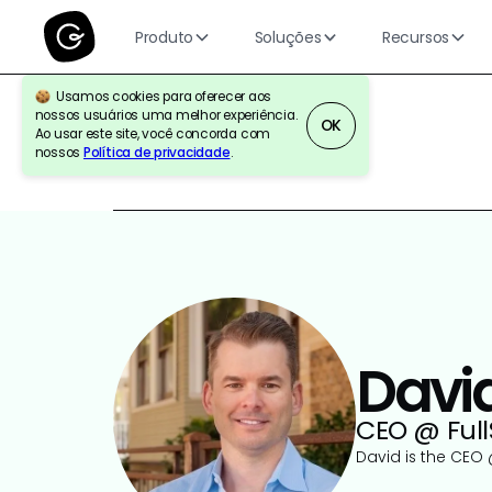
Produto
Soluções
Recursos
Usamos cookies para oferecer aos
nossos usuários uma melhor experiência.
OK
Ao usar este site, você concorda com
nossos
Política de privacidade
.
BLOG DO GURU | EM CARTAS
Davi
CEO @ Full
David is the CEO 