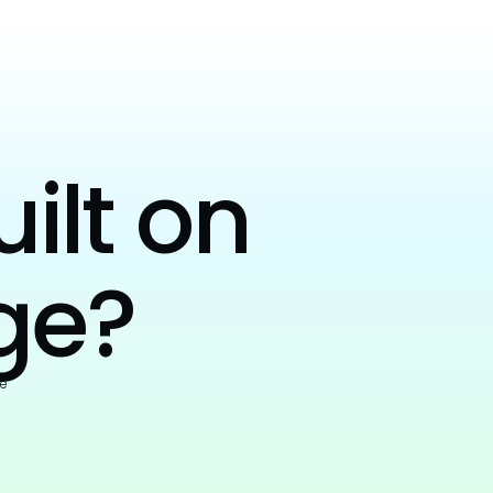
uilt on
ge?
e