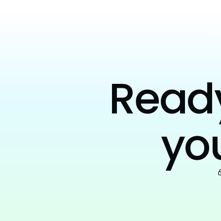
Ready 
yo