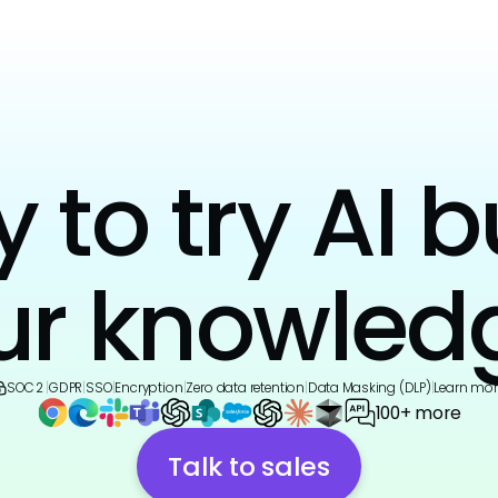
to try AI b
ur knowled
SOC 2
|
GDPR
|
SSO
|
Encryption
|
Zero data retention
|
Data Masking (DLP)
|
Learn mor
100+ more
Talk to sales