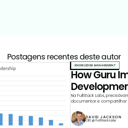
Postagens recentes deste autor
KNOWLEDGE MANAGEMENT
How Guru Im
Development
Na FullStack Labs, precisá
documentar e compartilhar 
sabíamos que o Guru resolve
DAVID JACKSON
CEO @ FullStack Labs