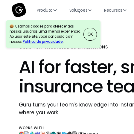
Produto
Soluções
Recursos
Usamos cookies para oferecer aos
nossos usuários uma melhor experiência.
OK
Ao usar este site, você concorda com
nossos
Política de privacidade
.
GURU FOR INSURANCE ORGANIZATIONS
AI for faster, 
insurance te
Guru turns your team’s knowledge into insta
where you work.
WORKS WITH:
100+ more