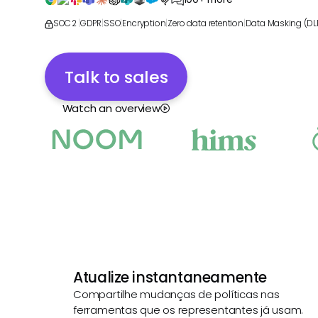
SOC 2
|
GDPR
|
SSO
|
Encryption
|
Zero data retention
|
Data Masking (DL
Talk to sales
Watch an overview
Atualize instantaneamente
Compartilhe mudanças de políticas nas
ferramentas que os representantes já usam.