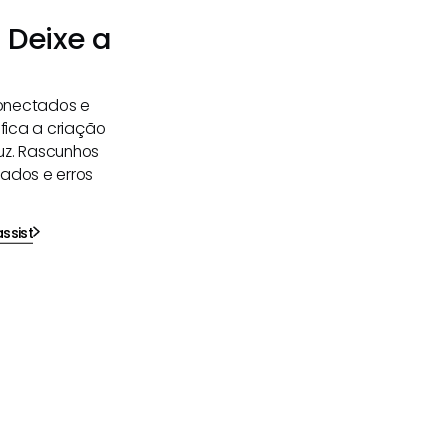
 Deixe a
conectados e
ifica a criação
uz. Rascunhos
ados e erros
ssist