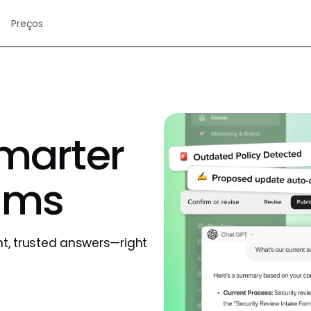
Preços
smarter
ams
nt, trusted answers—right