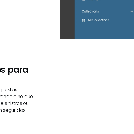
es para
spostas
tando e no que
 sinistros ou
em segundas