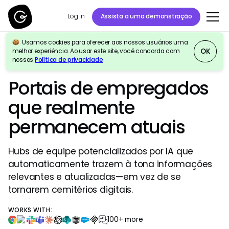
Log in
Assista a uma demonstração
Usamos cookies para oferecer aos nossos usuários uma
OK
melhor experiência. Ao usar este site, você concorda com
nossos
Política de privacidade
.
GURU PARA HUBS DE EQUIPE
Portais de empregados
que realmente
permanecem atuais
Hubs de equipe potencializados por IA que
automaticamente trazem à tona informações
relevantes e atualizadas—em vez de se
tornarem cemitérios digitais.
WORKS WITH:
100+ more