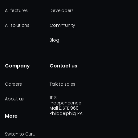
All features
Developers
All solutions
Community
Blog
Company
Contact us
Careers
Talk to sales
111 S
About us
Independence
Mall E, STE 960
Philadelphia, PA
More
Switch to Guru