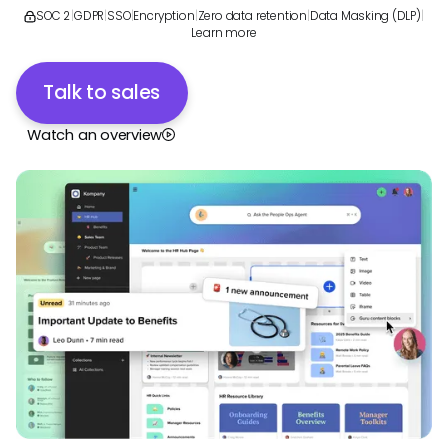
SOC 2
|
GDPR
|
SSO
|
Encryption
|
Zero data retention
|
Data Masking (DLP)
|
Learn more
Talk to sales
Watch an overview