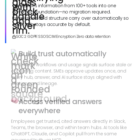
Guru unifies information from 100+ tools into one
governed foundation—no migration required.
Permissions and structure carry over automatically so
each hub stays accurate by default.
SOC 2
|
GDPR
|
SSO
|
SCIM
|
Encryption
|
Zero data retention
Build trust automatically
Verification workflows and usage signals surface stale or
conflicting content. SMEs approve updates once, and
every hub, answer, and AI surface stays aligned with
citations and lineage.
Access verified answers
everywhere
Employees get trusted, cited answers directly in Slack,
Teams, the browser, and within team hubs. AI tools like
ChatGPT, Claude, and Copilot pull from the same