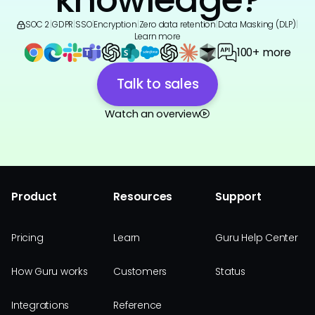
SOC 2
|
GDPR
|
SSO
|
Encryption
|
Zero data retention
|
Data Masking (DLP)
|
Learn more
100+ more
Talk to sales
Watch an overview
Product
Resources
Support
Pricing
Learn
Guru Help Center
How Guru works
Customers
Status
Integrations
Reference