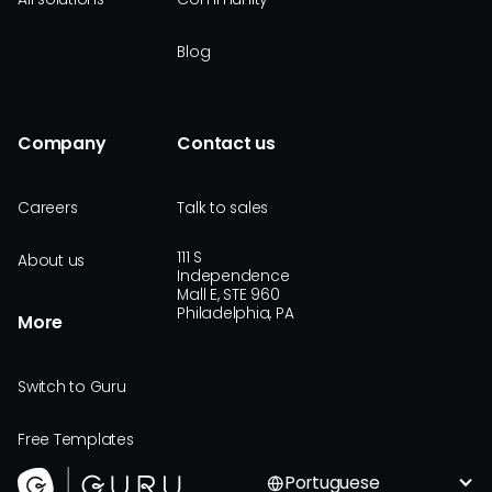
Blog
Company
Contact us
Careers
Talk to sales
111 S
About us
Independence
Mall E, STE 960
Philadelphia, PA
More
Switch to Guru
Free Templates
Portuguese