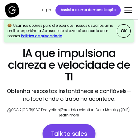
Log in
Assista a uma demonstração
Usamos cookies para oferecer aos nossos usuários uma
OK
melhor experiência. Ao usar este site, você concorda com
nossos
Política de privacidade
.
GURU PARA ORGANIZAÇÕES DE SERVIÇO DE TI
IA que impulsiona
clareza e velocidade de
TI
Obtenha respostas instantâneas e confiáveis—
no local onde o trabalho acontece.
SOC 2
|
GDPR
|
SSO
|
Encryption
|
Zero data retention
|
Data Masking (DLP)
|
Learn more
Talk to sales