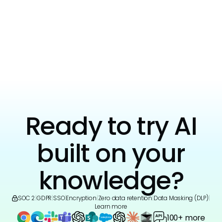
View all
Ready to try AI
built on your
knowledge?
SOC 2
|
GDPR
|
SSO
|
Encryption
|
Zero data retention
|
Data Masking (DLP)
|
Learn more
100+ more