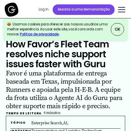
Log in
Assista a uma demonstração
Usamos cookies para oferecer aos nossos usuários uma
OK
melhor experiência. Ao usar este site, você concorda com
nossos
Política de privacidade
.
Todas as Histórias de Clientes do Guru
How Favor’s Fleet Team
resolves niche support
issues faster with Guru
Favor é uma plataforma de entrega
baseada em Texas, impulsionada por
Runners e apoiada pela H-E-B. A equipe
da frota utiliza o Agente AI do Guru para
obter suporte mais rápido e preciso.
4
minutos
TEMPO DE LEITURA
Enterprise Search
,
AI
,
TÓPICO
Transportation and Logistics
,
Technology
,
INDÚSTRIA