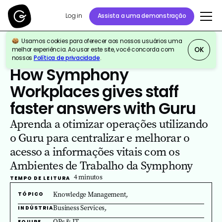
Log in
Assista a uma demonstração
Usamos cookies para oferecer aos nossos usuários uma
OK
melhor experiência. Ao usar este site, você concorda com
nossos
Política de privacidade
.
Todas as Histórias de Clientes do Guru
How Symphony
Workplaces gives staff
faster answers with Guru
Aprenda a otimizar operações utilizando
o Guru para centralizar e melhorar o
acesso a informações vitais com os
Ambientes de Trabalho da Symphony
4
minutos
TEMPO DE LEITURA
Knowledge Management
,
TÓPICO
Business Services
,
INDÚSTRIA
OPs & IT
,
EQUIPE