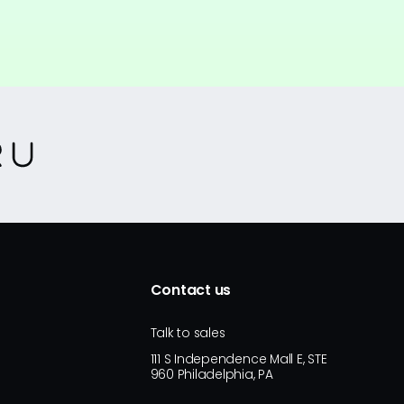
Contact us
Talk to sales
111 S Independence Mall E, STE
960 Philadelphia, PA