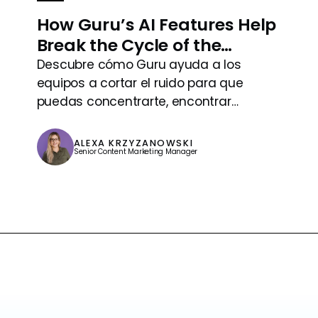
How Guru’s AI Features Help
Break the Cycle of the
Infinite Workday
Descubre cómo Guru ayuda a los
equipos a cortar el ruido para que
puedas concentrarte, encontrar
respuestas más rápido y realmente
desconectarte a tiempo.
ALEXA KRZYZANOWSKI
Senior Content Marketing Manager