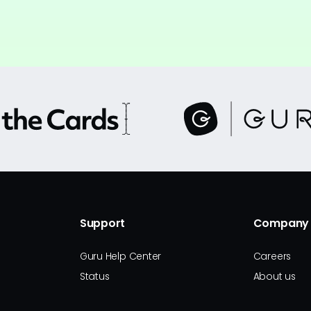
Support
Company
Guru Help Center
Careers
Status
About us