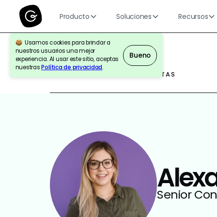
Producto
Soluciones
Recursos
Usamos cookies para brindar a
nuestros usuarios una mejor
Bueno
experiencia. Al usar este sitio, aceptas
nuestras
Política de privacidad
.
BLOG DEL GURÚ | EN LAS CARTAS
Alex
Senior Co