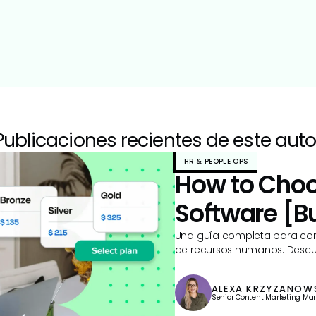
Publicaciones recientes de este auto
HR & PEOPLE OPS
How to Choo
Software [B
Una guía completa para com
de recursos humanos. Descub
seguir y mucho más.
ALEXA KRZYZANOW
Senior Content Marketing Ma