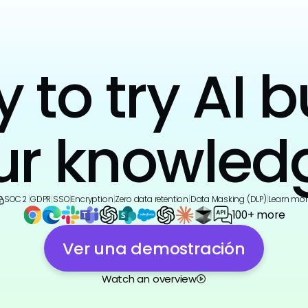
to try AI b
ur knowled
SOC 2
|
GDPR
|
SSO
|
Encryption
|
Zero data retention
|
Data Masking (DLP)
|
Learn mor
100+ more
Ver una demostración
Watch an overview