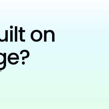
uilt on
ge?
e