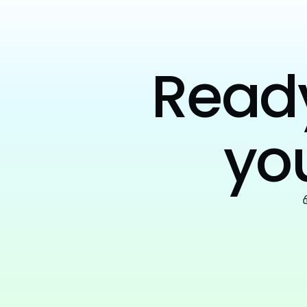
Ready 
yo