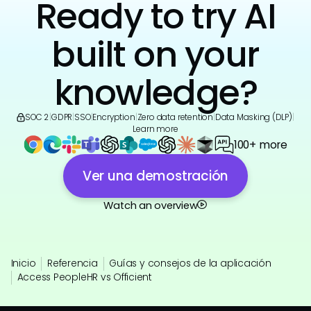
Ready to try AI
built on your
knowledge?
SOC 2
|
GDPR
|
SSO
|
Encryption
|
Zero data retention
|
Data Masking (DLP)
|
Learn more
100+ more
Ver una demostración
Watch an overview
Inicio
Referencia
Guías y consejos de la aplicación
Access PeopleHR vs Officient