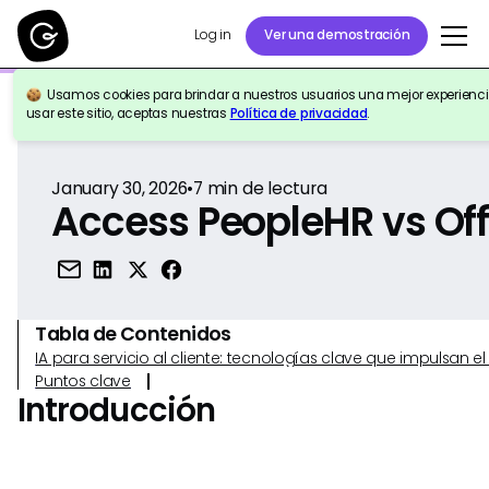
Log in
Ver una demostración
Usamos cookies para brindar a nuestros usuarios una mejor experiencia
Volver a la Referencia
usar este sitio, aceptas nuestras
Política de privacidad
.
January 30, 2026
•
7
min de lectura
Access PeopleHR vs Off
Tabla de Contenidos
IA para servicio al cliente: tecnologías clave que impulsan 
Puntos clave
Introducción