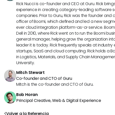
Rick Nucci is co-founder and CEO at Guru. Rick bring
experience in creating category-leading software s
companies. Prior to Guru, Rick was the founder and 
officer of Boomi, which defined and led a new segmen
ever cloud integration platform-as-a-service. Boo
Dell in 2010, where Rick went on to run the Boomi busin
general manager, helping grow the organization into
leader it is today. Rick frequently speaks at industr
startups, SaaS and cloud computing. Rick holds a B
in Logistics, Materials, and Supply Chain Manageme
University.
Mitch Stewart
Co-founder and CTO of Guru
Mitch is the co-founder and CTO of Guru.
Bob Horan
Principal Creative, Web & Digital Experience
Volver a la Referencia