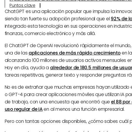
Puntos clave
ChatGPT es una aplicación popular que impulsa la innovac
siendo tan fuerte su adopción profesional que el
92% de l
integrado esta tecnología en sus operaciones en industr
finanzas, comercio electrónico y más allá.
El ChatGPT de OpenAI revolucionó rápidamente el mundo,
una de las
aplicaciones de más rápido crecimiento
en la
alcanzando 100 millones de usuarios activos mensuales e
Hoy en día, ayuda a
alrededor de 180.5 millones de usua
tareas repetitivas, generar texto y responder preguntas 
No es de extrañar que muchas empresas hayan utilizado 
o GPT-4 para crear aplicaciones móviles que utilizan IA par
de trabajo, con una encuesta que encontró que
el 88 por
uso regular de IA
en al menos una función empresarial.
Pero con tantas opciones disponibles, ¿cómo sabes cuál 