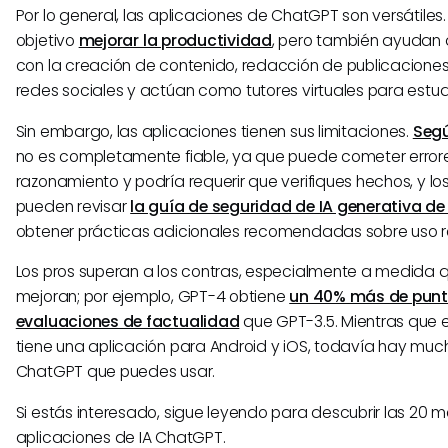
Por lo general, las aplicaciones de ChatGPT son versátile
objetivo
mejorar la productividad
, pero también ayudan 
con la creación de contenido, redacción de publicaciones
redes sociales y actúan como tutores virtuales para estud
Sin embargo, las aplicaciones tienen sus limitaciones.
Seg
no es completamente fiable, ya que puede cometer error
razonamiento y podría requerir que verifiques hechos, y lo
pueden revisar
la guía de seguridad de IA generativa d
obtener prácticas adicionales recomendadas sobre uso r
Los pros superan a los contras, especialmente a medida 
mejoran; por ejemplo, GPT-4 obtiene
un 40% más de punt
evaluaciones de factualidad
que GPT-3.5. Mientras que e
tiene una aplicación para Android y iOS, todavía hay muc
ChatGPT que puedes usar.
Si estás interesado, sigue leyendo para descubrir las 20 m
aplicaciones de IA ChatGPT.