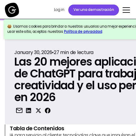
Log in
Ver una demostración
Usamos cookies para brindar a nuestros usuarios una mejor experiencia
Volver a la Referencia
usar este sitio, aceptas nuestras
Política de privacidad
.
January 30, 2026
•
27
min de lectura
Las 20 mejores aplicac
de ChatGPT para trabaja
creatividad y el uso pe
en 2026
Tabla de Contenidos
IA para servicio al cliente: tecnologías clave que impulsan 