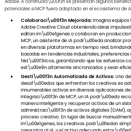
Adobe. A continuaci\u00f3n se presentan algunos benefic
potenciales si MCP fuera adoptado en el ecosistema de 
Colaboraci\u00f3n Mejorada:
Imagina equipos 
Adobe Creative Cloud obteniendo ideas impulsad
editan im\u00e1genes o colaboran en produccion
MCP, un asistente de IA podr\u00eda analizar pr
en diversas plataformas en tiempo real, brindan
basadas en tendencias industriales, preferencias 
hist\u00f3ricos, garantizando que los esfuerzos c
est\u00e9n altamente sincronizados y sean eficie
Gesti\u00f3n Automatizada de Activos:
Uno de 
desaf\u00edos que enfrentan los creativos es adm
innumerables activos en diversas aplicaciones de
integraci\u00f3n de MCP, un IA podr\u00eda re
manera inteligente y recuperar activos de un sis
administraci\u00f3n de activos digitales (DAM), ag
proceso creativo. En lugar de buscar manualment
im\u00e1genes, los creativos podr\u00edan sim
preguntar al IA, y el activo adecuado estar\u00ed