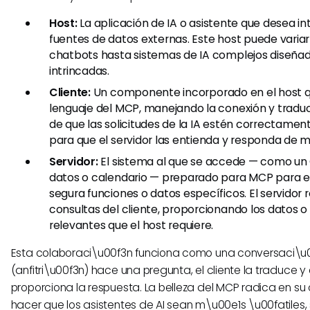
Host:
La aplicación de IA o asistente que desea i
fuentes de datos externas. Este host puede varia
chatbots hasta sistemas de IA complejos diseña
intrincadas.
Cliente:
Un componente incorporado en el host qu
lenguaje del MCP, manejando la conexión y traduc
de que las solicitudes de la IA estén correctame
para que el servidor las entienda y responda de 
Servidor:
El sistema al que se accede — como un
datos o calendario — preparado para MCP para 
segura funciones o datos específicos. El servidor 
consultas del cliente, proporcionando los datos o
relevantes que el host requiere.
Esta colaboraci\u00f3n funciona como una conversaci\u00
(anfitri\u00f3n) hace una pregunta, el cliente la traduce y 
proporciona la respuesta. La belleza del MCP radica en s
hacer que los asistentes de AI sean m\u00e1s \u00fatiles,