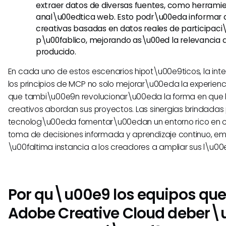
extraer datos de diversas fuentes, como herrami
anal\u00edtica web. Esto podr\u00eda informar 
creativas basadas en datos reales de participaci
p\u00fablico, mejorando as\u00ed la relevancia d
producido.
En cada uno de estos escenarios hipot\u00e9ticos, la int
los principios de MCP no solo mejorar\u00eda la experienc
que tambi\u00e9n revolucionar\u00eda la forma en que 
creativos abordan sus proyectos. Las sinergias brindadas
tecnolog\u00eda fomentar\u00edan un entorno rico en c
toma de decisiones informada y aprendizaje continuo, 
\u00faltima instancia a los creadores a ampliar sus l\u00
Por qu\u00e9 los equipos qu
Adobe Creative Cloud deber