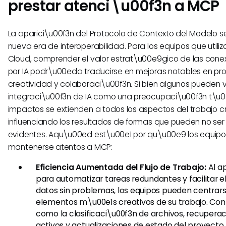
prestar atenci\u00f3n a MCP
La aparici\u00f3n del Protocolo de Contexto del Modelo s
nueva era de interoperabilidad. Para los equipos que util
Cloud, comprender el valor estrat\u00e9gico de las cone
por IA podr\u00eda traducirse en mejoras notables en pr
creatividad y colaboraci\u00f3n. Si bien algunos pueden v
integraci\u00f3n de IA como una preocupaci\u00f3n t\u0
impactos se extienden a todos los aspectos del trabajo cr
influenciando los resultados de formas que pueden no s
evidentes. Aqu\u00ed est\u00e1 por qu\u00e9 los equi
mantenerse atentos a MCP:
Eficiencia Aumentada del Flujo de Trabajo:
Al ap
para automatizar tareas redundantes y facilitar e
datos sin problemas, los equipos pueden centrars
elementos m\u00e1s creativos de su trabajo. Con
como la clasificaci\u00f3n de archivos, recupera
activos y actualizaciones de estado del proyect