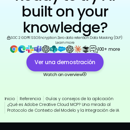
built on your
knowledge?
SOC 2
|
GDPR
|
SSO
|
Encryption
|
Zero data retention
|
Data Masking (DLP)
|
Learn more
100+ more
Ver una demostración
Watch an overview
Inicio
Referencia
Guías y consejos de la aplicación
¿Qué es Adobe Creative Cloud MCP? Una mirada al
Protocolo de Contexto del Modelo y la Integración de IA