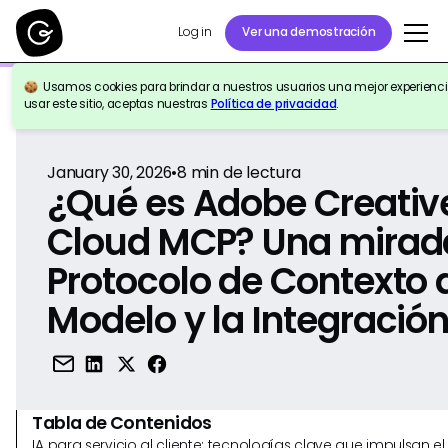
Log in
Ver una demostración
Usamos cookies para brindar a nuestros usuarios una mejor experiencia
Volver a la Referencia
usar este sitio, aceptas nuestras
Política de privacidad
.
January 30, 2026
•
8
min de lectura
¿Qué es Adobe Creativ
Cloud MCP? Una mirada
Protocolo de Contexto 
Modelo y la Integración
Tabla de Contenidos
IA para servicio al cliente: tecnologías clave que impulsan 