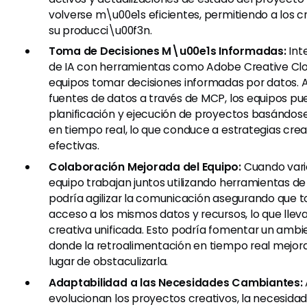
volverse m\u00e1s eficientes, permitiendo a los 
su producci\u00f3n.
Toma de Decisiones M\u00e1s Informadas:
Int
de IA con herramientas como Adobe Creative Clo
equipos tomar decisiones informadas por datos. A
fuentes de datos a través de MCP, los equipos pu
planificación y ejecución de proyectos basándo
en tiempo real, lo que conduce a estrategias cre
efectivas.
Colaboración Mejorada del Equipo:
Cuando vari
equipo trabajan juntos utilizando herramientas 
podría agilizar la comunicación asegurando que 
acceso a los mismos datos y recursos, lo que lleva
creativa unificada. Esto podría fomentar un ambi
donde la retroalimentación en tiempo real mejora
lugar de obstaculizarla.
Adaptabilidad a las Necesidades Cambiantes:
evolucionan los proyectos creativos, la necesidad 