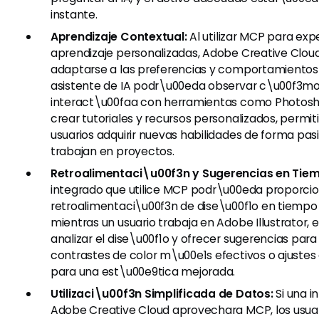
instante.
Aprendizaje Contextual:
Al utilizar MCP para exp
aprendizaje personalizadas, Adobe Creative Clo
adaptarse a las preferencias y comportamientos 
asistente de IA podr\u00eda observar c\u00f3mo
interact\u00faa con herramientas como Photosh
crear tutoriales y recursos personalizados, permit
usuarios adquirir nuevas habilidades de forma pas
trabajan en proyectos.
Retroalimentaci\u00f3n y Sugerencias en Tiem
integrado que utilice MCP podr\u00eda proporci
retroalimentaci\u00f3n de dise\u00f1o en tiempo 
mientras un usuario trabaja en Adobe Illustrator, 
analizar el dise\u00f1o y ofrecer sugerencias par
contrastes de color m\u00e1s efectivos o ajustes
para una est\u00e9tica mejorada.
Utilizaci\u00f3n Simplificada de Datos:
Si una i
Adobe Creative Cloud aprovechara MCP, los usu