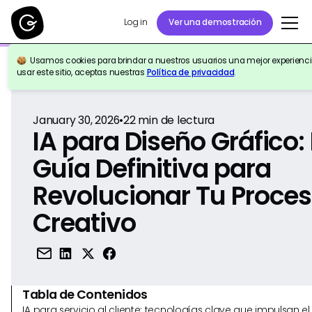
Log in
Ver una demostración
Usamos cookies para brindar a nuestros usuarios una mejor experiencia
Volver a la Referencia
usar este sitio, aceptas nuestras
Política de privacidad
.
January 30, 2026
•
22
min de lectura
IA para Diseño Gráfico:
Guía Definitiva para
Revolucionar Tu Proce
Creativo
Tabla de Contenidos
IA para servicio al cliente: tecnologías clave que impulsan 