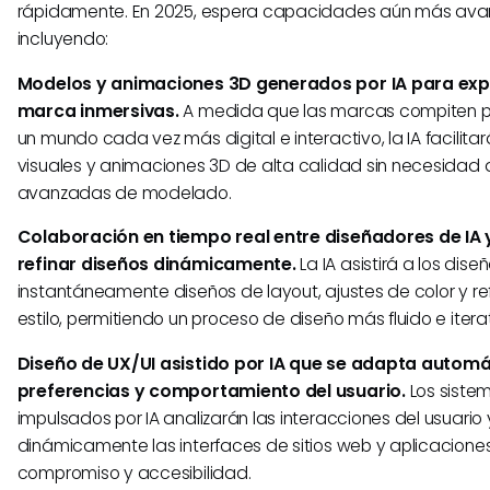
rápidamente. En 2025, espera capacidades aún más ava
incluyendo:
Modelos y animaciones 3D generados por IA para exp
marca inmersivas.
A medida que las marcas compiten po
un mundo cada vez más digital e interactivo, la IA facilita
visuales y animaciones 3D de alta calidad sin necesidad 
avanzadas de modelado.
Colaboración en tiempo real entre diseñadores de I
refinar diseños dinámicamente.
La IA asistirá a los dis
instantáneamente diseños de layout, ajustes de color y r
estilo, permitiendo un proceso de diseño más fluido e iterat
Diseño de UX/UI asistido por IA que se adapta autom
preferencias y comportamiento del usuario.
Los siste
impulsados por IA analizarán las interacciones del usuario
dinámicamente las interfaces de sitios web y aplicaciones
compromiso y accesibilidad.