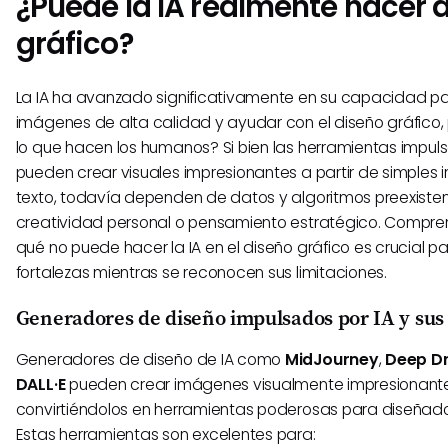
¿Puede la IA realmente hacer 
gráfico?
La IA ha avanzado significativamente en su capacidad p
imágenes de alta calidad y ayudar con el diseño gráfico
lo que hacen los humanos? Si bien las herramientas impul
pueden crear visuales impresionantes a partir de simples 
texto, todavía dependen de datos y algoritmos preexisten
creatividad personal o pensamiento estratégico. Compr
qué no puede hacer la IA en el diseño gráfico es crucial 
fortalezas mientras se reconocen sus limitaciones.
Generadores de diseño impulsados por IA y sus
Generadores de diseño de IA como
MidJourney
,
Deep D
DALL·E
pueden crear imágenes visualmente impresionant
convirtiéndolos en herramientas poderosas para diseñado
Estas herramientas son excelentes para: