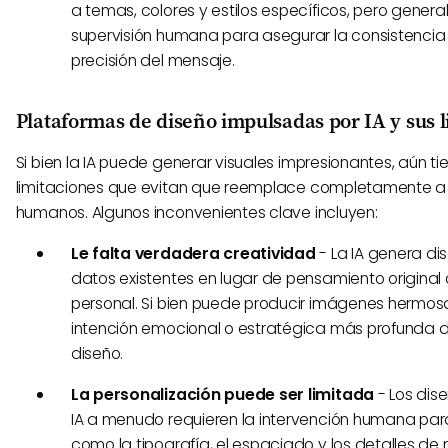
a temas, colores y estilos específicos, pero gener
supervisión humana para asegurar la consistencia
precisión del mensaje.
Plataformas de diseño impulsadas por IA y sus 
Si bien la IA puede generar visuales impresionantes, aún t
limitaciones que evitan que reemplace completamente a 
humanos. Algunos inconvenientes clave incluyen:
Le falta verdadera creatividad
- La IA genera d
datos existentes en lugar de pensamiento original 
personal. Si bien puede producir imágenes hermosa
intención emocional o estratégica más profunda d
diseño.
La personalización puede ser limitada
- Los dis
IA a menudo requieren la intervención humana par
como la tipografía, el espaciado y los detalles d