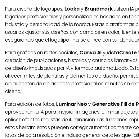
Para diseño de logotipos,
Looka
y
Brandmark
utilizan IA
logotipos profesionales y personalizables basados en ten
industria y personalidad de la marca. Estas plataformas p
usuarios ajustar sus diseños con cambios en color, fuente 
asegurando que el logotipo final se alinee con su identid
Para gráficos en redes sociales,
Canva AI
y
VistaCreate
f
creación de publicaciones, historias y anuncios llamativo
de diseño impulsadas por IA y formato automatizado. Est
ofrecen miles de plantillas y elementos de diseño, permitie
crear contenido de aspecto profesional en minutos sin exp
diseño.
Para edición de fotos,
Luminar Neo
y
Generative Fill de
aprovechan la IA para mejorar imágenes, eliminar objeto
aplicar efectos realistas de iluminación. Las funciones imp
estas herramientas pueden corregir automáticamente co
fotos de baja resolución e incluso generar detalles que fa