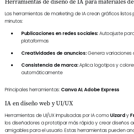
Herramientas de diseño de IA para materiales d
Las herramientas de marketing de IA crean gráficos list
minutos:
Publicaciones en redes sociales:
Autoajuste para
plataformas
Creatividades de anuncios:
Genera variaciones 
Consistencia de marca:
Aplica logotipos y colore
automáticamente
Principales herramientas:
Canva AI
,
Adobe Express
IA en diseño web y UI/UX
Herramientas de UI/UX impulsadas por IA como
Uizard
y
F
los diseñadores a prototipar más rápido y crear diseños 
amigables para el usuario. Estas herramientas pueden anal