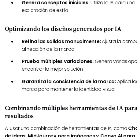
Genera conceptos iniciales:
Utiliza la IA para un
exploración de estilo
Optimizando los diseños generados por IA
Refina las salidas manualmente:
Ajusta la compos
alineación de la marca
Prueba múltiples variaciones:
Genera varias opc
encontrar la mejor solución
Garantiza la consistencia de la marca:
Aplica la
marca para mantener la identidad visual
Combinando múltiples herramientas de IA par
resultados
Al usar una combinación de herramientas de IA, como
Cha
de ideas, MidJourney para imágenes y Canva AI para