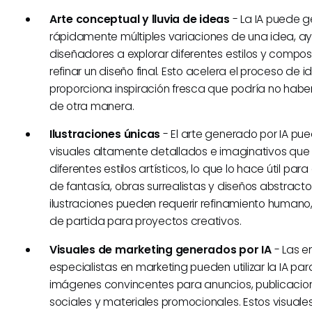
Arte conceptual y lluvia de ideas
- La IA puede g
rápidamente múltiples variaciones de una idea, a
diseñadores a explorar diferentes estilos y compo
refinar un diseño final. Esto acelera el proceso de 
proporciona inspiración fresca que podría no habe
de otra manera.
Ilustraciones únicas
- El arte generado por IA pu
visuales altamente detallados e imaginativos qu
diferentes estilos artísticos, lo que lo hace útil para
de fantasía, obras surrealistas y diseños abstractos
ilustraciones pueden requerir refinamiento humano
de partida para proyectos creativos.
Visuales de marketing generados por IA
- Las e
especialistas en marketing pueden utilizar la IA pa
imágenes convincentes para anuncios, publicacio
sociales y materiales promocionales. Estos visual