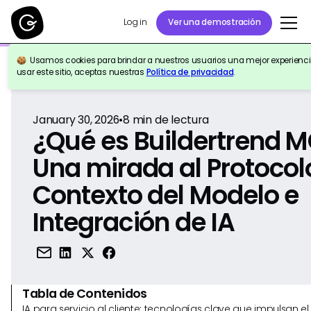
Log in
Ver una demostración
Usamos cookies para brindar a nuestros usuarios una mejor experiencia
Volver a la Referencia
usar este sitio, aceptas nuestras
Política de privacidad
.
January 30, 2026
•
8
min de lectura
¿Qué es Buildertrend 
Una mirada al Protocol
Contexto del Modelo e
Integración de IA
Tabla de Contenidos
IA para servicio al cliente: tecnologías clave que impulsan 