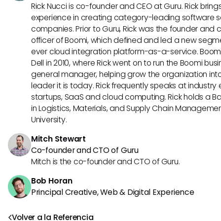
Rick Nucci is co-founder and CEO at Guru. Rick bring
experience in creating category-leading software s
companies. Prior to Guru, Rick was the founder and 
officer of Boomi, which defined and led a new segmen
ever cloud integration platform-as-a-service. Boo
Dell in 2010, where Rick went on to run the Boomi busin
general manager, helping grow the organization into
leader it is today. Rick frequently speaks at industr
startups, SaaS and cloud computing. Rick holds a B
in Logistics, Materials, and Supply Chain Manageme
University.
Mitch Stewart
Co-founder and CTO of Guru
Mitch is the co-founder and CTO of Guru.
Bob Horan
Principal Creative, Web & Digital Experience
Volver a la Referencia