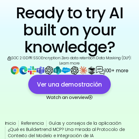
Ready to try AI
built on your
knowledge?
SOC 2
|
GDPR
|
SSO
|
Encryption
|
Zero data retention
|
Data Masking (DLP)
|
Learn more
100+ more
Ver una demostración
Watch an overview
Inicio
Referencia
Guías y consejos de la aplicación
¿Qué es Buildertrend MCP? Una mirada al Protocolo de
Contexto del Modelo e Integración de IA