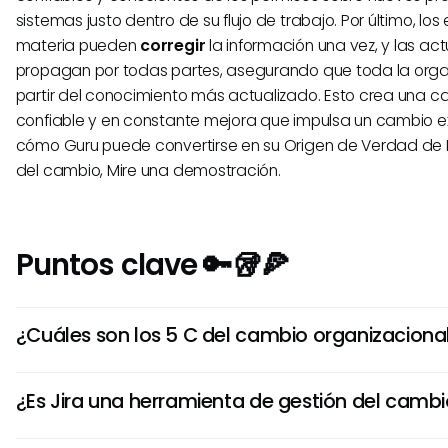
sistemas justo dentro de su flujo de trabajo. Por último, los
materia pueden
corregir
la información una vez, y las act
propagan por todas partes, asegurando que toda la orga
partir del conocimiento más actualizado. Esto crea una 
confiable y en constante mejora que impulsa un cambio ex
cómo Guru puede convertirse en su Origen de Verdad de I
del cambio, Mire una demostración.
Puntos clave 🔑🥡🍕
¿Cuáles son los 5 C del cambio organizaciona
Los 5 C son Comunicación, Colaboración, Compromiso, C
¿Es Jira una herramienta de gestión del camb
Celebración. Este marco guía el cambio organizacional e
tanto los elementos técnicos como los humanos.