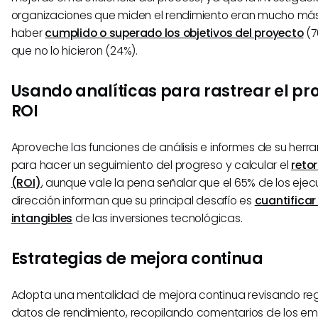
organizaciones que miden el rendimiento eran mucho má
haber
cumplido o superado los objetivos del proyecto
(7
que no lo hicieron (24%).
Usando analíticas para rastrear el pro
ROI
Aproveche las funciones de análisis e informes de su herr
para hacer un seguimiento del progreso y calcular el
retor
(ROI)
, aunque vale la pena señalar que el 65% de los ejecu
dirección informan que su principal desafío es
cuantificar
intangibles
de las inversiones tecnológicas.
Estrategias de mejora continua
Adopta una mentalidad de mejora continua revisando reg
datos de rendimiento, recopilando comentarios de los e