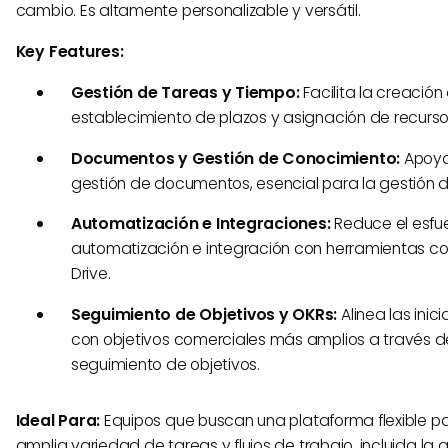
cambio. Es altamente personalizable y versátil.
Key Features:
Gestión de Tareas y Tiempo:
Facilita la creación
establecimiento de plazos y asignación de recurso
Documentos y Gestión de Conocimiento:
Apoya
gestión de documentos, esencial para la gestión 
Automatización e Integraciones:
Reduce el esfu
automatización e integración con herramientas c
Drive.
Seguimiento de Objetivos y OKRs:
Alinea las inic
con objetivos comerciales más amplios a través d
seguimiento de objetivos.
Ideal Para:
Equipos que buscan una plataforma flexible p
amplia variedad de tareas y flujos de trabajo, incluida la