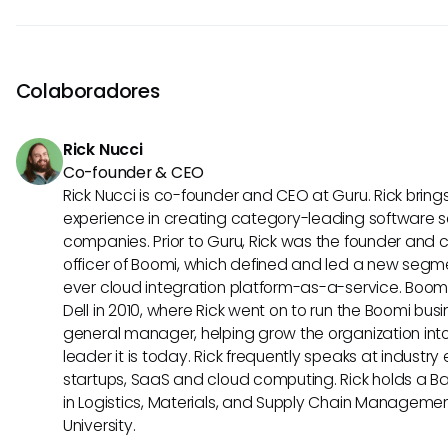
desempeño, gestión de la cadena de suministro, gestión 
Los 5 P de la gestión del cambio son: Propósito, Personas, 
gestión de riesgos y planificación de recursos empresarial
Desempeño y Preparación, que proporcionan un marco par
implementar iniciativas de cambio de manera efectiva.
Colaboradores
Rick Nucci
Co-founder & CEO
Rick Nucci is co-founder and CEO at Guru. Rick bring
experience in creating category-leading software s
companies. Prior to Guru, Rick was the founder and 
officer of Boomi, which defined and led a new segmen
ever cloud integration platform-as-a-service. Boo
Dell in 2010, where Rick went on to run the Boomi busin
general manager, helping grow the organization into
leader it is today. Rick frequently speaks at industr
startups, SaaS and cloud computing. Rick holds a B
in Logistics, Materials, and Supply Chain Manageme
University.