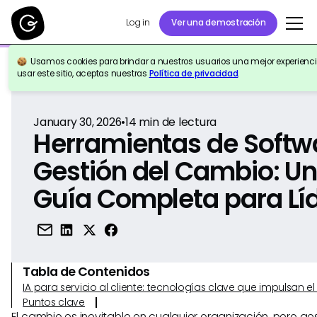
Log in
Ver una demostración
Usamos cookies para brindar a nuestros usuarios una mejor experiencia
Volver a la Referencia
usar este sitio, aceptas nuestras
Política de privacidad
.
January 30, 2026
•
14
min de lectura
Herramientas de Softw
Gestión del Cambio: U
Guía Completa para Lí
Tabla de Contenidos
IA para servicio al cliente: tecnologías clave que impulsan 
Puntos clave
El cambio es inevitable en cualquier organización, pero ge