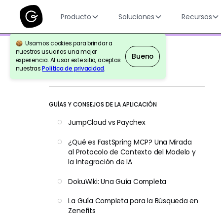
Producto
Soluciones
Recursos
Usamos cookies para brindar a
nuestros usuarios una mejor
Bueno
experiencia. Al usar este sitio, aceptas
nuestras
Política de privacidad
.
Volver a la Referencia
GUÍAS Y CONSEJOS DE LA APLICACIÓN
JumpCloud vs Paychex
¿Qué es FastSpring MCP? Una Mirada
al Protocolo de Contexto del Modelo y
la Integración de IA
DokuWiki: Una Guía Completa
La Guía Completa para la Búsqueda en
Zenefits