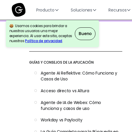
Producto
Soluciones
Recursos
Usamos cookies para brindar a
nuestros usuarios una mejor
Bueno
experiencia. Al usar este sitio, aceptas
nuestras
Política de privacidad
.
Volver a la Referencia
GUÍAS Y CONSEJOS DE LA APLICACIÓN
Agente AI Reflektive: Cómo Funciona y
Casos de Uso
Acceso directo vs Altura
Agente de IA de Webex: Cómo
funciona y casos de uso
Workday vs Paylocity
La Guía Completa para la Búsqueda en