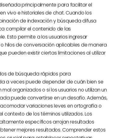
señada principalmente para facilitar el
 vivo e historiales de chat. Cuando los
ombinación de indexación y búsqueda difusa
ca compilar el contenido de las
 Esto permite a los usuarios ingresar
t o hilos de conversación aplicables de manera
 pueden existir ciertas limitaciones al utilizar
ltados de búsqueda rápidos para
ueda a veces puede depender de cuán bien se
 mal organizados o si los usuarios no utilizan un
eada puede convertirse en un desafío. Además,
acomodar variaciones leves en ortografía o
l contexto de los términos utilizados. Los
ltamente específicos arrojan resultados
ra obtener mejores resultados. Comprender estos
es crucial para establecer expectativas