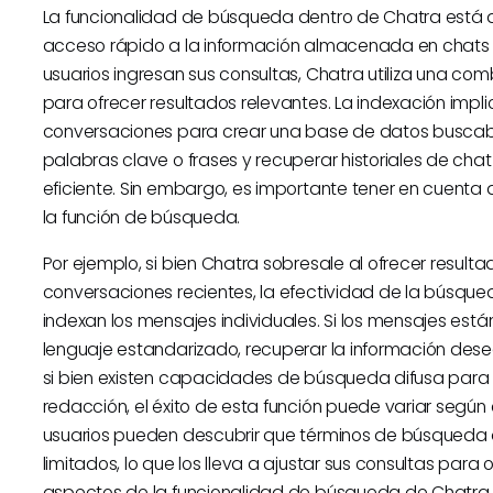
La funcionalidad de búsqueda dentro de Chatra está di
acceso rápido a la información almacenada en chats en
usuarios ingresan sus consultas, Chatra utiliza una c
para ofrecer resultados relevantes. La indexación impli
conversaciones para crear una base de datos buscable.
palabras clave o frases y recuperar historiales de cha
eficiente. Sin embargo, es importante tener en cuenta que
la función de búsqueda.
Por ejemplo, si bien Chatra sobresale al ofrecer resu
conversaciones recientes, la efectividad de la búsq
indexan los mensajes individuales. Si los mensajes están
lenguaje estandarizado, recuperar la información des
si bien existen capacidades de búsqueda difusa para 
redacción, el éxito de esta función puede variar según e
usuarios pueden descubrir que términos de búsqueda a
limitados, lo que los lleva a ajustar sus consultas pa
aspectos de la funcionalidad de búsqueda de Chatra 