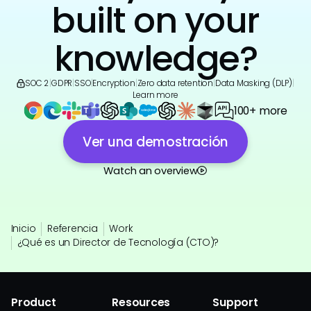
built on your
knowledge?
SOC 2
|
GDPR
|
SSO
|
Encryption
|
Zero data retention
|
Data Masking (DLP)
|
Learn more
100+ more
Ver una demostración
Watch an overview
Inicio
Referencia
Work
¿Qué es un Director de Tecnología (CTO)?
Product
Resources
Support