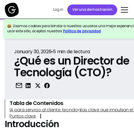
Log in
Ver una demostración
Usamos cookies para brindar a nuestros usuarios una mejor experiencia
Volver a la Referencia
usar este sitio, aceptas nuestras
Política de privacidad
.
January 30, 2026
•
5
min de lectura
¿Qué es un Director de
Tecnología (CTO)?
Tabla de Contenidos
IA para servicio al cliente: tecnologías clave que impulsan 
Puntos clave
Introducción