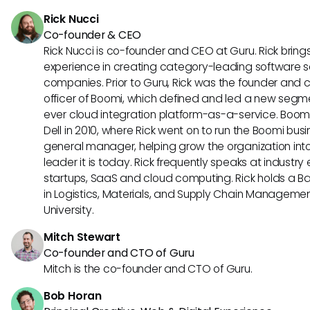
a manejar preguntas rutininarias, permitiendo que el perso
Rick Nucci
tareas de mayor valor.
Co-founder & CEO
Rick Nucci is co-founder and CEO at Guru. Rick bring
experience in creating category-leading software s
companies. Prior to Guru, Rick was the founder and 
officer of Boomi, which defined and led a new segmen
ever cloud integration platform-as-a-service. Boo
Dell in 2010, where Rick went on to run the Boomi busin
general manager, helping grow the organization into
leader it is today. Rick frequently speaks at industr
startups, SaaS and cloud computing. Rick holds a B
in Logistics, Materials, and Supply Chain Manageme
University.
Mitch Stewart
Co-founder and CTO of Guru
Mitch is the co-founder and CTO of Guru.
Bob Horan