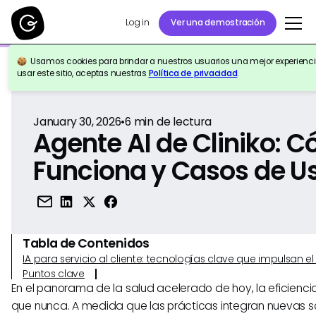
Log in
Ver una demostración
Usamos cookies para brindar a nuestros usuarios una mejor experiencia
Volver a la Referencia
usar este sitio, aceptas nuestras
Política de privacidad
.
January 30, 2026
•
6
min de lectura
Agente AI de Cliniko: 
Funciona y Casos de U
Tabla de Contenidos
IA para servicio al cliente: tecnologías clave que impulsan 
Puntos clave
En el panorama de la salud acelerado de hoy, la eficienci
que nunca. A medida que las prácticas integran nuevas 