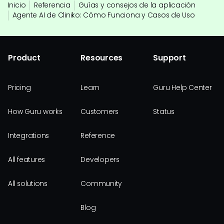
Inicio
Referencia
Guías y consejos de la aplicación
Agente AI de Cliniko: Cómo Funciona y Casos de Uso
Product
Resources
Support
Pricing
Learn
Guru Help Center
How Guru works
Customers
Status
Integrations
Reference
All features
Developers
All solutions
Community
Blog