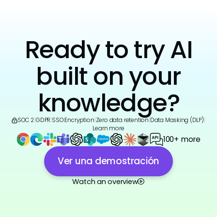
Ready to try AI
built on your
knowledge?
SOC 2
|
GDPR
|
SSO
|
Encryption
|
Zero data retention
|
Data Masking (DLP)
|
Learn more
100+ more
Ver una demostración
Watch an overview