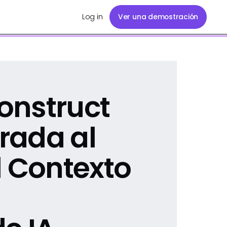
Log in
Ver una demostración
onstruct
rada al
l Contexto