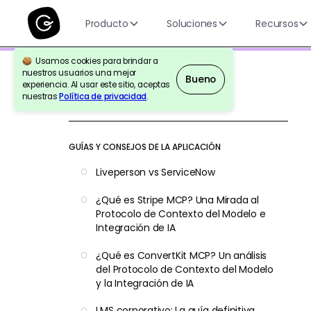
Producto
Soluciones
Recursos
Usamos cookies para brindar a
nuestros usuarios una mejor
Bueno
experiencia. Al usar este sitio, aceptas
nuestras
Política de privacidad
.
Volver a la Referencia
GUÍAS Y CONSEJOS DE LA APLICACIÓN
Liveperson vs ServiceNow
¿Qué es Stripe MCP? Una Mirada al
Protocolo de Contexto del Modelo e
Integración de IA
¿Qué es ConvertKit MCP? Un análisis
del Protocolo de Contexto del Modelo
y la Integración de IA
LMS corporativo: La guía definitiva