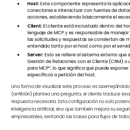
Host:
Este componente representa la aplicación
conectarse e interactuar con fuentes de datos 
acciones, estableciendo básicamente el escen
Client:
El cliente está incrustado dentro del hos
lenguaje de MCP y es responsable de manejar l
las solicitudes y respuestas se conviertan de
entendido tanto por el host como por el servid
Server:
Esto se refiere al sistema externo qu
Gestión de Relaciones con el Cliente (CRM) o un
para MCP”, lo que significa que puede exponer
específicos a petición del host.
Una forma de visualizar este proceso es asemejándolo a 
(anfitrión) plantea una pregunta, el cliente traduce esa
respuesta necesaria. Esta configuración no solo potenc
inteligencia artificial, sino que también mejora su seg
empresariales, sentando las bases para flujos de traba