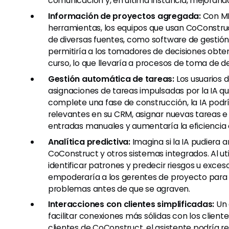
comunicación y, en última instancia, mejorando 
Información de proyectos agregada:
Con MPL
herramientas, los equipos que usan CoConstru
de diversas fuentes, como software de gestión 
permitiría a los tomadores de decisiones obten
curso, lo que llevaría a procesos de toma de de
Gestión automática de tareas:
Los usuarios 
asignaciones de tareas impulsadas por la IA 
complete una fase de construcción, la IA podr
relevantes en su CRM, asignar nuevas tareas e i
entradas manuales y aumentaría la eficiencia 
Analítica predictiva:
Imagina si la IA pudiera 
CoConstruct y otros sistemas integrados. Al uti
identificar patrones y predecir riesgos u exces
empoderaría a los gerentes de proyecto para h
problemas antes de que se agraven.
Interacciones con clientes simplificadas:
Un 
facilitar conexiones más sólidas con los cliente
clientes de CoConstruct, el asistente podría