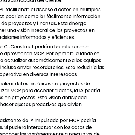
la satisfacción del cliente.
 facilitando el acceso a datos en múltiples
ct podrían compilar fácilmente información
de proyectos y finanzas. Esta sinergia
er una visión integral de los proyectos en
cisiones informados y eficientes.
de CoConstruct podrían beneficiarse de
que aprovechan MCP. Por ejemplo, cuando se
ía actualizar automáticamente a los equipos
ncluso enviar recordatorios. Esto reduciría las
operativa en diversos interesados.
analizar datos históricos de proyectos de
lizar MCP para acceder a datos, la IA podría
os en proyectos. Esta visión anticipada
acer ajustes proactivos que alivien
asistente de IA impulsado por MCP podría
s. Si pudiera interactuar con los datos de
 responder instantáneamente a preguntas de