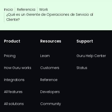
Inicio
Referencia
Work
¿Qué es un Gerente de Operaciones de Servicio al
Cliente?
Product
Resources
Support
Pricing
Learn
Guru Help Center
How Guru works
Customers
Status
Integrations
Reference
All features
Developers
All solutions
Community