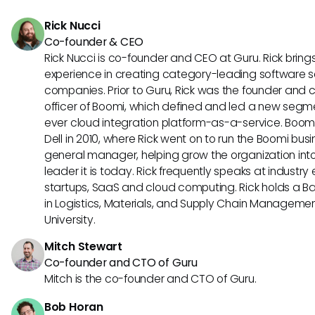
tecnologías les ayudan a optimizar operaciones, monitor
Rick Nucci
rendimiento, gestionar equipos de manera efectiva, anali
Co-founder & CEO
clientes y mejorar la experiencia general del servicio al clie
Rick Nucci is co-founder and CEO at Guru. Rick bring
experience in creating category-leading software s
companies. Prior to Guru, Rick was the founder and 
officer of Boomi, which defined and led a new segmen
ever cloud integration platform-as-a-service. Boo
Dell in 2010, where Rick went on to run the Boomi busin
general manager, helping grow the organization into
leader it is today. Rick frequently speaks at industr
startups, SaaS and cloud computing. Rick holds a B
in Logistics, Materials, and Supply Chain Manageme
University.
Mitch Stewart
Co-founder and CTO of Guru
Mitch is the co-founder and CTO of Guru.
Bob Horan