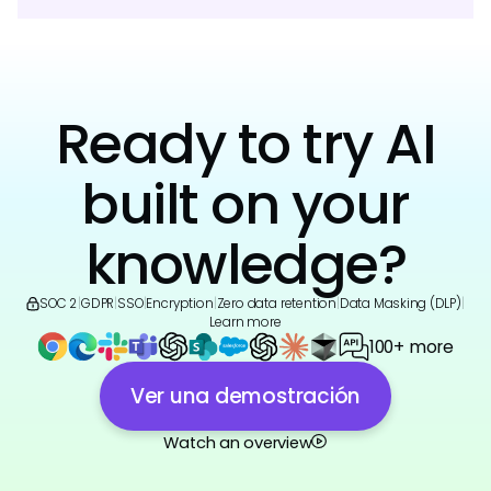
Ready to try AI
built on your
knowledge?
SOC 2
|
GDPR
|
SSO
|
Encryption
|
Zero data retention
|
Data Masking (DLP)
|
Learn more
100+ more
Ver una demostración
Watch an overview