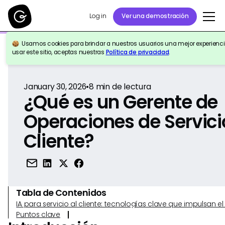
Log in
Ver una demostración
Usamos cookies para brindar a nuestros usuarios una mejor experiencia
Volver a la Referencia
usar este sitio, aceptas nuestras
Política de privacidad
.
January 30, 2026
•
8
min de lectura
¿Qué es un Gerente de
Operaciones de Servici
Cliente?
Tabla de Contenidos
IA para servicio al cliente: tecnologías clave que impulsan 
Puntos clave