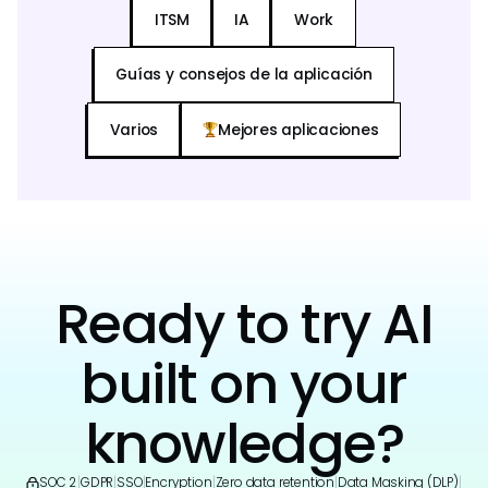
ITSM
IA
Work
Guías y consejos de la aplicación
Varios
Mejores aplicaciones
Ready to try AI
built on your
knowledge?
SOC 2
|
GDPR
|
SSO
|
Encryption
|
Zero data retention
|
Data Masking (DLP)
|