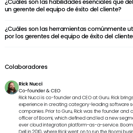
¿Cuáles son las habilidades esenciales que d
equipo que garantice la satisfacción y la retención de los c
un gerente del equipo de éxito del cliente?
implica establecer objetivos, gestionar recursos, resolver c
optimizar procesos para entregar excelentes experiencias d
La comunicación efectiva, el liderazgo, la resolución de p
¿Cuáles son las herramientas comúnmente uti
habilidades de gestión de proyectos son fundamentales 
por los gerentes del equipo de éxito del client
del equipo de éxito del cliente. Además, la capacidad de 
adaptarse a los cambios, colaborar en cruz funcional y em
Los gerentes del equipo de éxito del cliente dependen de
clientes son habilidades importantes para el éxito en este 
como software de gestión de relaciones con clientes (CR
retroalimentación de clientes, herramientas de análisis, s
Colaboradores
de proyectos y plataformas de comunicación para Stream
seguir el rendimiento de las métricas y mejorar las interac
Rick Nucci
clientes dentro de sus equipos.
Co-founder & CEO
Rick Nucci is co-founder and CEO at Guru. Rick bring
experience in creating category-leading software s
companies. Prior to Guru, Rick was the founder and 
officer of Boomi, which defined and led a new segmen
ever cloud integration platform-as-a-service. Boo
Dell in 2010, where Rick went on to run the Boomi busin