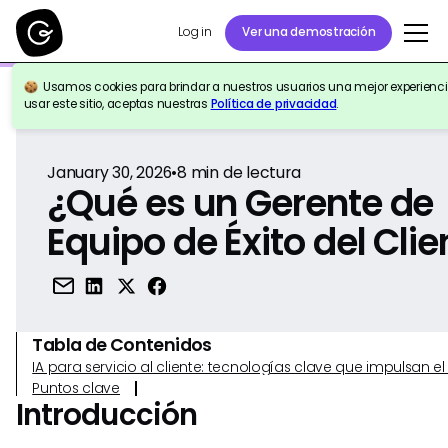
Log in
Ver una demostración
Usamos cookies para brindar a nuestros usuarios una mejor experiencia
Volver a la Referencia
usar este sitio, aceptas nuestras
Política de privacidad
.
January 30, 2026
•
8
min de lectura
¿Qué es un Gerente de
Equipo de Éxito del Clie
Tabla de Contenidos
IA para servicio al cliente: tecnologías clave que impulsan 
Puntos clave
Introducción