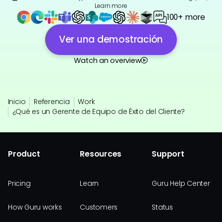
Learn more
100+ more
Ver una demostración
Watch an overview
Inicio
Referencia
Work
¿Qué es un Gerente de Equipo de Éxito del Cliente?
Product
Resources
Support
Pricing
Learn
Guru Help Center
How Guru works
Customers
Status