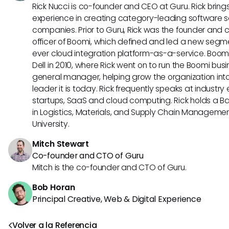
Rick Nucci is co-founder and CEO at Guru. Rick bring
experience in creating category-leading software s
companies. Prior to Guru, Rick was the founder and 
officer of Boomi, which defined and led a new segmen
ever cloud integration platform-as-a-service. Boo
Dell in 2010, where Rick went on to run the Boomi busin
general manager, helping grow the organization into
leader it is today. Rick frequently speaks at industr
startups, SaaS and cloud computing. Rick holds a B
in Logistics, Materials, and Supply Chain Manageme
University.
Mitch Stewart
Co-founder and CTO of Guru
Mitch is the co-founder and CTO of Guru.
Bob Horan
Principal Creative, Web & Digital Experience
Volver a la Referencia