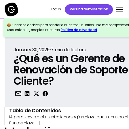
Log in
Ver una demostración
Usamos cookies para brindar a nuestros usuarios una mejor experiencia
Volver a la Referencia
usar este sitio, aceptas nuestras
Política de privacidad
.
January 30, 2026
•
7
min de lectura
¿Qué es un Gerente de
Renovación de Soporte 
Cliente?
Tabla de Contenidos
IA para servicio al cliente: tecnologías clave que impulsan 
Puntos clave