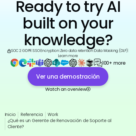
Ready to try AI
built on your
knowledge?
SOC 2
|
GDPR
|
SSO
|
Encryption
|
Zero data retention
|
Data Masking (DLP)
|
Learn more
100+ more
Ver una demostración
Watch an overview
Inicio
Referencia
Work
¿Qué es un Gerente de Renovación de Soporte al
Cliente?