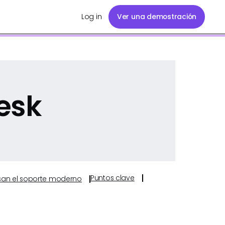
Log in
Ver una demostración
esk
Puntos clave
ulsan el soporte moderno