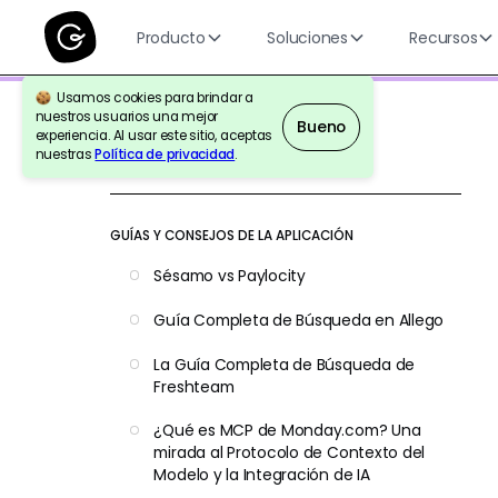
Producto
Soluciones
Recursos
Usamos cookies para brindar a
nuestros usuarios una mejor
Bueno
experiencia. Al usar este sitio, aceptas
nuestras
Política de privacidad
.
Volver a la Referencia
GUÍAS Y CONSEJOS DE LA APLICACIÓN
Sésamo vs Paylocity
Guía Completa de Búsqueda en Allego
La Guía Completa de Búsqueda de
Freshteam
¿Qué es MCP de Monday.com? Una
mirada al Protocolo de Contexto del
Modelo y la Integración de IA