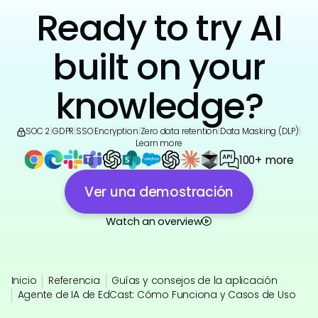
Ready to try AI
built on your
knowledge?
SOC 2
|
GDPR
|
SSO
|
Encryption
|
Zero data retention
|
Data Masking (DLP)
|
Learn more
100+ more
Ver una demostración
Watch an overview
Inicio
Referencia
Guías y consejos de la aplicación
Agente de IA de EdCast: Cómo Funciona y Casos de Uso