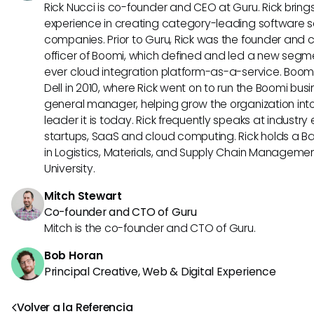
Rick Nucci is co-founder and CEO at Guru. Rick bring
experience in creating category-leading software s
companies. Prior to Guru, Rick was the founder and 
officer of Boomi, which defined and led a new segmen
ever cloud integration platform-as-a-service. Boo
Dell in 2010, where Rick went on to run the Boomi busin
general manager, helping grow the organization into
leader it is today. Rick frequently speaks at industr
startups, SaaS and cloud computing. Rick holds a B
in Logistics, Materials, and Supply Chain Manageme
University.
Mitch Stewart
Co-founder and CTO of Guru
Mitch is the co-founder and CTO of Guru.
Bob Horan
Principal Creative, Web & Digital Experience
Volver a la Referencia