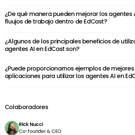
¿De qué manera pueden mejorar los agentes A
fluujos de trabajo dentro de EdCast?
Los agentes AI dentro de EdCast pueden automatizar tárea
¿Algunos de los principales beneficios de utiliz
personalizar experiencias de aprendizaje, recomendar con
agentes AI en EdCast son?
ofrecer apoyo instantáneo a los usuarios. Al simplificar los
entregar contenido personalizado, los agentes AI incremen
Utilizando los agentes AI en EdCast puede resultar en may
la participación a través de la plataforma.
¿Puede proporcionarnos ejemplos de mejores
contenido, experiencias de aprendizaje personalizadas,
aplicaciones para utilizar los agentes AI en Ed
de los usuarios, mayor productividad y compartir conoci
más eficiente. Estos beneficios conducen finalmente a u
Algunas de las mejores aplicaciones para utilizar los agen
aprendizaje más impactante y eficiente para las organiza
incluyen curación automática de contenido, itinerarios de
personalizados, apoyo de rendimiento en tiempo real, eva
Colaboradores
recomendación de habilidades y experiencias de aprendi
así como analizadores inteligentes para mejorar constan
Rick Nucci
aplicaciones demuestran la versatilidad y la efectividad 
Co-founder & CEO
dentro de EdCast.