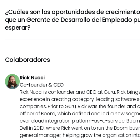
​ Además, una fuerte habilidad para interactuar con person
interesadas para alinear las estrategias de capacitación 
¿Cuáles son las oportunidades de crecimiento
estratégica son esenciales para el éxito en este rol.
de la organización.
que un Gerente de Desarrollo del Empleado p
esperar?
Los gerentes de desarrollo de empleados pueden avanza
director de desarrollo y aprendizaje, gerente de talento de
subdirector de aprendizaje. Con experiencia, también pue
Colaboradores
roles de liderazgo en recursos humanos más amplios o mig
consultoría para ayudar a otras organizaciones a optimi
Rick Nucci
de desarrollo del empleado.
Co-founder & CEO
Rick Nucci is co-founder and CEO at Guru. Rick bring
experience in creating category-leading software s
companies. Prior to Guru, Rick was the founder and 
officer of Boomi, which defined and led a new segmen
ever cloud integration platform-as-a-service. Boo
Dell in 2010, where Rick went on to run the Boomi busin
general manager, helping grow the organization into