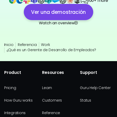
100+ more
Ver una demostración
Watch an overview
Inicio
Referencia
Work
¿Qué es un Gerente de Desarrollo de Empleados?
Product
Resources
Support
Pricing
Learn
Guru Help Center
How Guru works
Customers
Status
Integrations
Reference