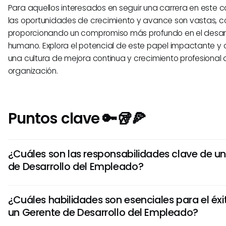
Para aquellos interesados en seguir una carrera en este
las oportunidades de crecimiento y avance son vastas, c
proporcionando un compromiso más profundo en el desarro
humano. Explora el potencial de este papel impactante y 
una cultura de mejora continua y crecimiento profesional 
organización.
Puntos clave 🔑🥡🍕
¿Cuáles son las responsabilidades clave de u
de Desarrollo del Empleado?
Un Gerente de Desarrollo del Empleado es responsable de
¿Cuáles habilidades son esenciales para el é
implementar programas de capacitación para empleados,
un Gerente de Desarrollo del Empleado?
necesidades de aprendizaje, monitorear el progreso de l
evaluar la efectividad de las capacitaciones. También c