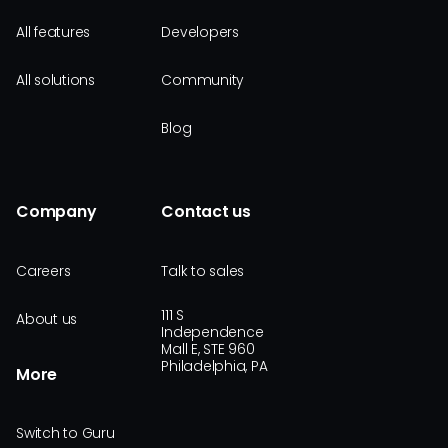
All features
Developers
All solutions
Community
Blog
Company
Contact us
Careers
Talk to sales
111 S
About us
Independence
Mall E, STE 960
Philadelphia, PA
More
Switch to Guru