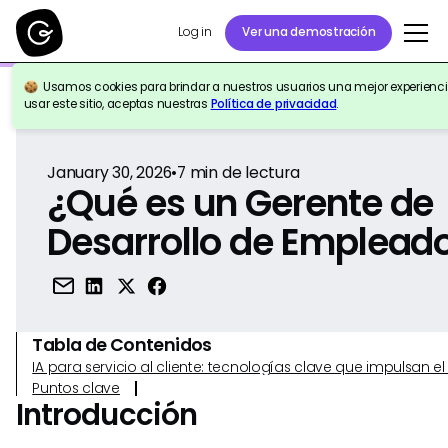
Log in
Ver una demostración
Usamos cookies para brindar a nuestros usuarios una mejor experiencia
Volver a la Referencia
usar este sitio, aceptas nuestras
Política de privacidad
.
January 30, 2026
•
7
min de lectura
¿Qué es un Gerente de
Desarrollo de Emplead
Tabla de Contenidos
IA para servicio al cliente: tecnologías clave que impulsan 
Puntos clave
Introducción