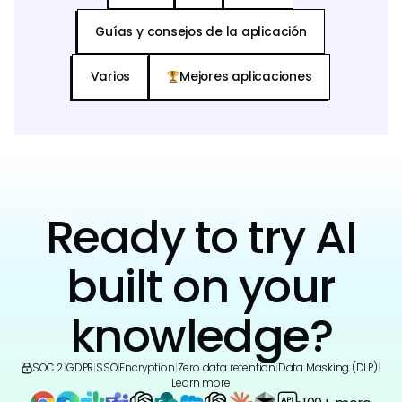
Guías y consejos de la aplicación
Varios
Mejores aplicaciones
Ready to try AI
built on your
knowledge?
SOC 2
|
GDPR
|
SSO
|
Encryption
|
Zero data retention
|
Data Masking (DLP)
|
Learn more