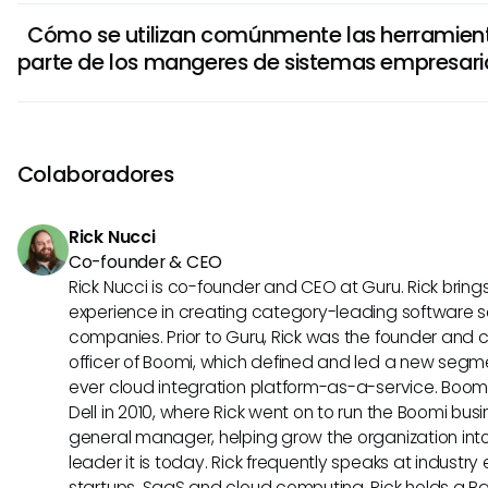
Estas herramientas les ayudan a monitorear el rendimiento
para cumplir con las necesidades comerciales.
Cómo se utilizan comúnmente las herramien
resolver problemas, a gestionar los recursos de manera ef
parte de los mangeres de sistemas empresaria
asegurar operaciones suaves dentro de la organización.
sistemas empresarial exitoso posee una combinación de e
Los mngeres de sistemas empresariales a menudo se bas
habilidades de gestión de proyectos, habilidades de reso
gama de herramientas, como el software de monitoreo de
problemas y habilidades de comunicación fuertes.
plataformas de gestión de servicios IT, las tecnología de vi
Colaboradores
herramientas de colaboración. Estas herramientas les ay
el rendimiento del sistema, solucionar problemas, administ
Rick Nucci
manera eficiente y garantizar operaciones fluidas dentro 
Co-founder & CEO
Rick Nucci is co-founder and CEO at Guru. Rick bring
experience in creating category-leading software s
companies. Prior to Guru, Rick was the founder and 
officer of Boomi, which defined and led a new segmen
ever cloud integration platform-as-a-service. Boo
Dell in 2010, where Rick went on to run the Boomi busin
general manager, helping grow the organization into
leader it is today. Rick frequently speaks at industr
startups, SaaS and cloud computing. Rick holds a B