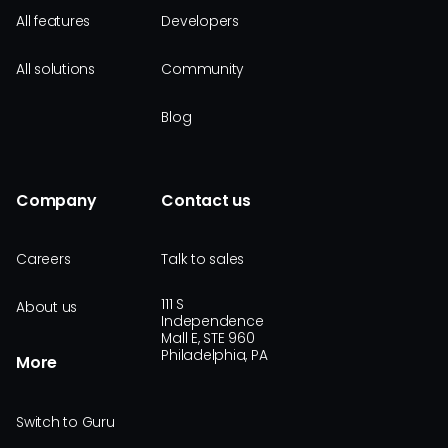
All features
Developers
All solutions
Community
Blog
Company
Contact us
Careers
Talk to sales
111 S
About us
Independence
Mall E, STE 960
Philadelphia, PA
More
Switch to Guru