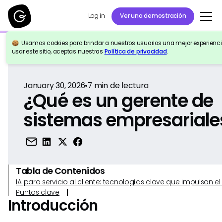
Log in
Ver una demostración
Usamos cookies para brindar a nuestros usuarios una mejor experiencia
Volver a la Referencia
usar este sitio, aceptas nuestras
Política de privacidad
.
January 30, 2026
•
7
min de lectura
¿Qué es un gerente de
sistemas empresariale
Tabla de Contenidos
IA para servicio al cliente: tecnologías clave que impulsan 
Puntos clave
Introducción