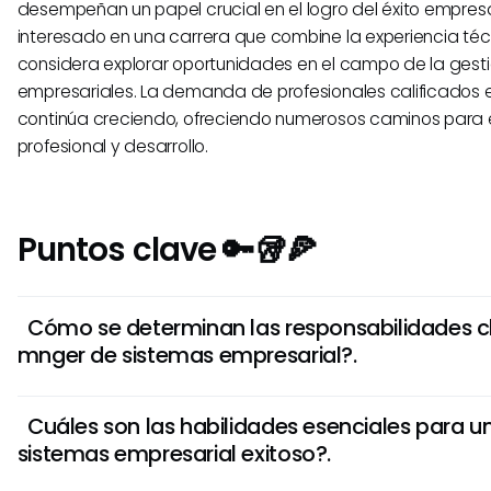
desempeñan un papel crucial en el logro del éxito empresar
interesado en una carrera que combine la experiencia téc
considera explorar oportunidades en el campo de la gest
empresariales. La demanda de profesionales calificados 
continúa creciendo, ofreciendo numerosos caminos para 
profesional y desarrollo.
Puntos clave 🔑🥡🍕
Cómo se determinan las responsabilidades c
mnger de sistemas empresarial?.
Un mnger de sistemas empresarial es responsable de supe
Cuáles son las habilidades esenciales para 
implementación, la mantencioún y la seguridad del infraes
sistemas empresarial exitoso?.
una organización. También dirige los ajustes del sistema, 
proyectos IT, asegura la confiabilidad del sistema y optim