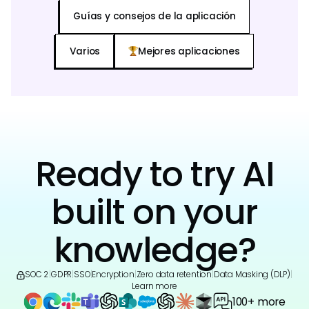
Guías y consejos de la aplicación
Varios
Mejores aplicaciones
Ready to try AI
built on your
knowledge?
SOC 2
|
GDPR
|
SSO
|
Encryption
|
Zero data retention
|
Data Masking (DLP)
|
Learn more
100+ more