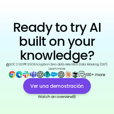
Ready to try AI
built on your
knowledge?
SOC 2
|
GDPR
|
SSO
|
Encryption
|
Zero data retention
|
Data Masking (DLP)
|
Learn more
100+ more
Ver una demostración
Watch an overview