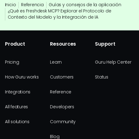
Inicio
Referencia
Guías y consejos de la aplicación
¿Qué es Freshdesk MCP? Explorar el Protocolo de
Contexto del Modelo y la Integración de IA
Product
Resources
Support
Pricing
Learn
Guru Help Center
How Guru works
Customers
Status
Integrations
Reference
All features
Developers
All solutions
Community
Blog