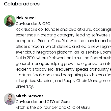
Freshdesk podrían incluir soluciones avanzadas de soporte
Colaboradores
intercambio de datos en tiempo real con otros sistemas y
personalizadas de participación del cliente. Estas integra
Rick Nucci
mejorar significativamente la experiencia de servicio al cli
Co-founder & CEO
Rick Nucci is co-founder and CEO at Guru. Rick bring
experience in creating category-leading software s
companies. Prior to Guru, Rick was the founder and 
officer of Boomi, which defined and led a new segmen
ever cloud integration platform-as-a-service. Boo
Dell in 2010, where Rick went on to run the Boomi busin
general manager, helping grow the organization into
leader it is today. Rick frequently speaks at industr
startups, SaaS and cloud computing. Rick holds a B
in Logistics, Materials, and Supply Chain Manageme
University.
Mitch Stewart
Co-founder and CTO of Guru
Mitch is the co-founder and CTO of Guru.