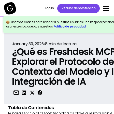
Log in
Ver una demostración
Usamos cookies para brindar a nuestros usuarios una mejor experiencia
Volver a la Referencia
usar este sitio, aceptas nuestras
Política de privacidad
.
January 30, 2026
•
8
min de lectura
¿Qué es Freshdesk MC
Explorar el Protocolo de
Contexto del Modelo y 
Integración de IA
Tabla de Contenidos
IA para servicio al cliente: tecnologías clave que impulsan 