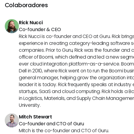
enfoque en la gestión de código. ServiceNow, con su con
Colaboradores
de características, es más adecuada para organizacio
con operaciones de TI complejas.
Rick Nucci
Co-founder & CEO
Rick Nucci is co-founder and CEO at Guru. Rick bring
experience in creating category-leading software s
companies. Prior to Guru, Rick was the founder and 
officer of Boomi, which defined and led a new segmen
ever cloud integration platform-as-a-service. Boo
Dell in 2010, where Rick went on to run the Boomi busin
general manager, helping grow the organization into
leader it is today. Rick frequently speaks at industr
startups, SaaS and cloud computing. Rick holds a B
in Logistics, Materials, and Supply Chain Manageme
University.
Mitch Stewart
Co-founder and CTO of Guru
Mitch is the co-founder and CTO of Guru.