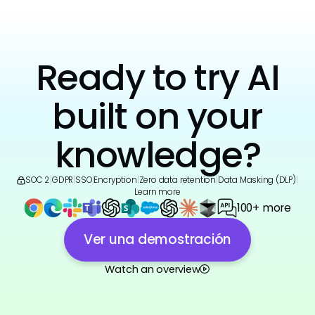
Ready to try AI
built on your
knowledge?
SOC 2
|
GDPR
|
SSO
|
Encryption
|
Zero data retention
|
Data Masking (DLP)
|
Learn more
100+ more
Ver una demostración
Watch an overview