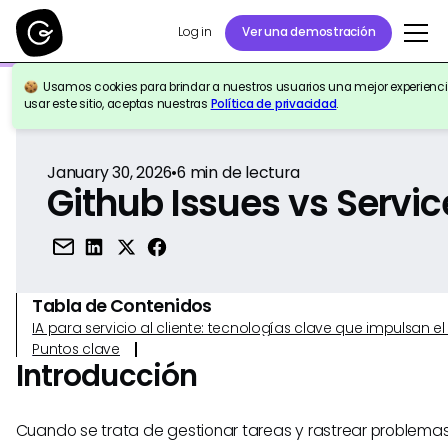
Log in
Ver una demostración
Usamos cookies para brindar a nuestros usuarios una mejor experiencia
Volver a la Referencia
usar este sitio, aceptas nuestras
Política de privacidad
.
January 30, 2026
•
6
min de lectura
Github Issues vs Serv
Tabla de Contenidos
IA para servicio al cliente: tecnologías clave que impulsan 
Puntos clave
Introducción
Cuando se trata de gestionar tareas y rastrear problema