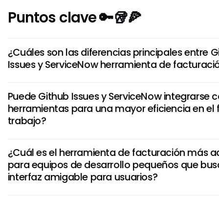
Puntos clave 🔑🥡🍕
¿Cuáles son las diferencias principales entre G
Issues y ServiceNow herramienta de facturaci
Si bien ambas herramientas permiten la rastreadora de as
Puede Github Issues y ServiceNow integrarse c
Issues es más centrado en desarrolladores, integrado con 
herramientas para una mayor eficiencia en el f
código. ServiceNow, por el contrario, ofrece funcionalidad
trabajo?
servicios de TI más allá del rastrear de asuntos, atendie
organizativas más amplias.
Sí, tanto Github Issues como ServiceNow ofrecen integrac
¿Cuál es el herramienta de facturación más 
herramientas de terceros. Github Issues se integra bien c
para equipos de desarrollo pequeños que bu
desarrollo como Slack y Jira, lo que mejora la colaboració
interfaz amigable para usuarios?
el contrario, se integra con sistemas de empresa para el
flujos de trabajo de manera completa.
Para equipos de desarrollo pequeños que buscan una interf
de usar, Github Issues puede ser más adecuada debido a 