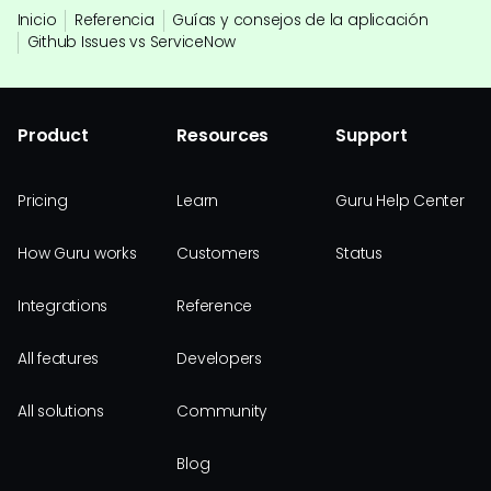
Inicio
Referencia
Guías y consejos de la aplicación
Github Issues vs ServiceNow
Product
Resources
Support
Pricing
Learn
Guru Help Center
How Guru works
Customers
Status
Integrations
Reference
All features
Developers
All solutions
Community
Blog