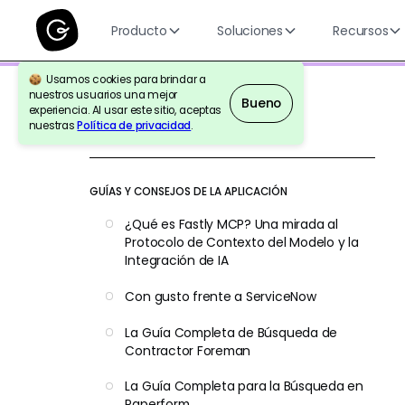
Producto
Soluciones
Recursos
Usamos cookies para brindar a
nuestros usuarios una mejor
Bueno
experiencia. Al usar este sitio, aceptas
nuestras
Política de privacidad
.
Volver a la Referencia
GUÍAS Y CONSEJOS DE LA APLICACIÓN
¿Qué es Fastly MCP? Una mirada al
Protocolo de Contexto del Modelo y la
Integración de IA
Con gusto frente a ServiceNow
La Guía Completa de Búsqueda de
Contractor Foreman
La Guía Completa para la Búsqueda en
Paperform