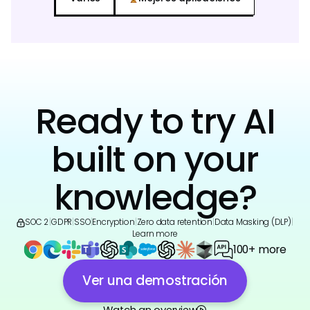
Ready to try AI
built on your
knowledge?
SOC 2
|
GDPR
|
SSO
|
Encryption
|
Zero data retention
|
Data Masking (DLP)
|
Learn more
100+ more
Ver una demostración