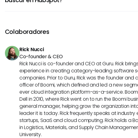
nombres para los activos sean claras y descriptivas. Est
a HubSpot a indexar mejor tu contenido para una mayor
No hay un límite estricto para el volumen de contenido q
búsqueda.
en HubSpot. Sin embargo, a medida que crece tu bibliotec
eficacia de la búsqueda puede variar. Utilizar el uso ad
Colaboradores
clave, junto con filtros, puede ayudar a gestionar y optimiz
de búsqueda para cantidades mayores de contenido.
Rick Nucci
Co-founder & CEO
Rick Nucci is co-founder and CEO at Guru. Rick bring
experience in creating category-leading software s
companies. Prior to Guru, Rick was the founder and 
officer of Boomi, which defined and led a new segmen
ever cloud integration platform-as-a-service. Boo
Dell in 2010, where Rick went on to run the Boomi busin
general manager, helping grow the organization into
leader it is today. Rick frequently speaks at industr
startups, SaaS and cloud computing. Rick holds a B
in Logistics, Materials, and Supply Chain Manageme
University.