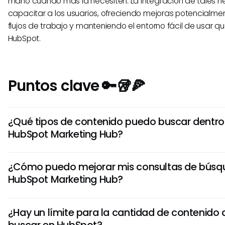
mano cuando más la necesiten. La integración de tales 
capacitar a los usuarios, ofreciendo mejoras potencialmen
flujos de trabajo y manteniendo el entorno fácil de usar q
HubSpot.
Puntos clave 🔑🥡🍕
¿Qué tipos de contenido puedo buscar dentro
HubSpot Marketing Hub?
Puedes buscar varios tipos de contenido, incluidos correo
¿Cómo puedo mejorar mis consultas de búsq
marketing, páginas de destino, publicaciones de blog, anu
HubSpot Marketing Hub?
análisis. La función de búsqueda integral te permite locali
marketing en diferentes tipos de contenido almacenados
Para mejorar tus consultas de búsqueda, utiliza palabras 
HubSpot.
¿Hay un límite para la cantidad de contenido
aplica filtros de manera efectiva y asegúrate de que tus
buscar en HubSpot?