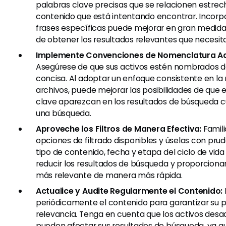
palabras clave precisas que se relacionen estre
contenido que está intentando encontrar. Incorp
frases específicas puede mejorar en gran medida 
de obtener los resultados relevantes que necesita
Implemente Convenciones de Nomenclatura A
Asegúrese de que sus activos estén nombrados d
concisa. Al adoptar un enfoque consistente en l
archivos, puede mejorar las posibilidades de que 
clave aparezcan en los resultados de búsqueda c
una búsqueda.
Aproveche los Filtros de Manera Efectiva:
Famili
opciones de filtrado disponibles y úselas con prud
tipo de contenido, fecha y etapa del ciclo de vid
reducir los resultados de búsqueda y proporcionar
más relevante de manera más rápida.
Actualice y Audite Regularmente el Contenido:
periódicamente el contenido para garantizar su p
relevancia. Tenga en cuenta que los activos desa
pueden afectar sus resultados de búsqueda, ya q