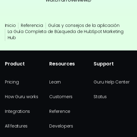
Watch an overview
Inicio
Referencia
Guías y consejos de la aplicación
La Guía Completa de Búsqueda de HubSpot Marketing
Hub
Product
Resources
Support
Pricing
Learn
Guru Help Center
How Guru works
Customers
Status
Integrations
Reference
All features
Developers