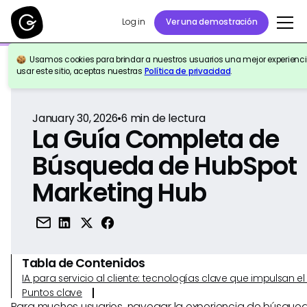
Log in
Ver una demostración
Usamos cookies para brindar a nuestros usuarios una mejor experiencia
Volver a la Referencia
usar este sitio, aceptas nuestras
Política de privacidad
.
January 30, 2026
•
6
min de lectura
La Guía Completa de
Búsqueda de HubSpot
Marketing Hub
Tabla de Contenidos
IA para servicio al cliente: tecnologías clave que impulsan 
Puntos clave
Para muchos usuarios, navegar la experiencia de búsque