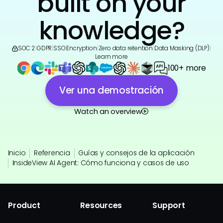
built on your
knowledge?
SOC 2
|
GDPR
|
SSO
|
Encryption
|
Zero data retention
|
Data Masking (DLP)
|
Learn more
100+ more
Ver una demostración
Watch an overview
Inicio
Referencia
Guías y consejos de la aplicación
InsideView AI Agent: Cómo funciona y casos de uso
Product
Resources
Support