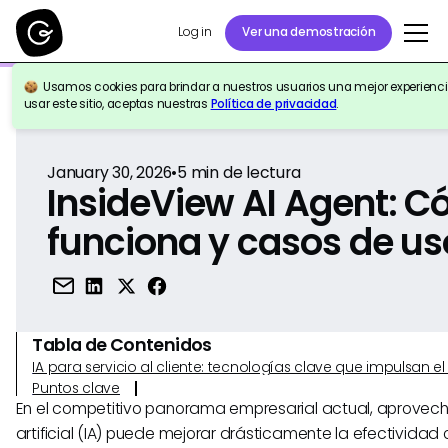
Log in
Ver una demostración
Usamos cookies para brindar a nuestros usuarios una mejor experiencia
Volver a la Referencia
usar este sitio, aceptas nuestras
Política de privacidad
.
January 30, 2026
•
5
min de lectura
InsideView AI Agent: 
funciona y casos de us
Tabla de Contenidos
IA para servicio al cliente: tecnologías clave que impulsan 
Puntos clave
En el competitivo panorama empresarial actual, aprovecha
artificial (IA) puede mejorar drásticamente la efectividad 