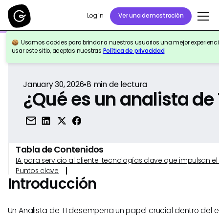
Log in
Ver una demostración
Usamos cookies para brindar a nuestros usuarios una mejor experiencia
Volver a la Referencia
usar este sitio, aceptas nuestras
Política de privacidad
.
January 30, 2026
•
8
min de lectura
¿Qué es un analista de 
Tabla de Contenidos
IA para servicio al cliente: tecnologías clave que impulsan 
Puntos clave
Introducción
Un Analista de TI desempeña un papel crucial dentro del 