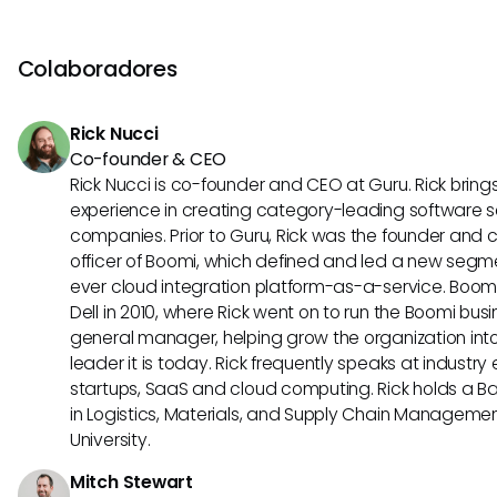
Los analistas de TI utilizan una variedad de herramientas
tecnologías en evolución son cruciales para un éxito a larg
modelado de datos, herramientas de monitoreo de redes,
gestión de proyectos, lenguajes de programación como P
Colaboradores
herramientas de visualización de datos. También utilizan 
de bases de datos, herramientas de ciberseguridad y so
Rick Nucci
especializado para streamlining sus análisis y procesos 
Co-founder & CEO
decisiones.
Rick Nucci is co-founder and CEO at Guru. Rick bring
experience in creating category-leading software s
companies. Prior to Guru, Rick was the founder and 
officer of Boomi, which defined and led a new segmen
ever cloud integration platform-as-a-service. Boo
Dell in 2010, where Rick went on to run the Boomi busin
general manager, helping grow the organization into
leader it is today. Rick frequently speaks at industr
startups, SaaS and cloud computing. Rick holds a B
in Logistics, Materials, and Supply Chain Manageme
University.
Mitch Stewart