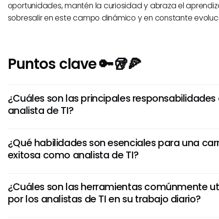
oportunidades, mantén la curiosidad y abraza el aprendiz
sobresalir en este campo dinámico y en constante evoluci
Puntos clave 🔑🥡🍕
¿Cuáles son las principales responsabilidades
analista de TI?
Un analista de TI está responsable de analizar, diseñar e
¿Qué habilidades son esenciales para una car
sistemas de información para satisfacer las necesidades
exitosa como analista de TI?
También resuelve problemas técnicos, evalúa el desempe
y recomienda mejoras para mejorar la eficiencia y la prod
Entre las habilidades clave para un analista de TI se encu
¿Cuáles son las herramientas comúnmente uti
proficiencia en análisis de datos, resolución de problemas
por los analistas de TI en su trabajo diario?
programación, gestión de proyectos y excelente comunic
pensamiento crítico, la atención al detalle y la capacid