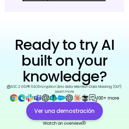
Ready to try AI
built on your
knowledge?
SOC 2
|
GDPR
|
SSO
|
Encryption
|
Zero data retention
|
Data Masking (DLP)
|
Learn more
100+ more
Ver una demostración
Watch an overview