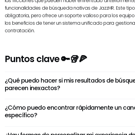
las fricciones que pueden haber enfrentado anteriormente
funcionalidades de búsqueda nativas de JazzHR. Este tip
obligatoria, pero ofrece un soporte valioso para los equi
los beneficios de tener un sistema unificado para gestion
contratación.
Puntos clave 🔑🥡🍕
¿Qué puedo hacer si mis resultados de búsqu
parecen inexactos?
Si los resultados de la búsqueda parecen inexactos o irrel
¿Cómo puedo encontrar rápidamente un can
evalúa los datos ingresados en los perfiles de candidatos 
específico?
publicaciones de vacantes para garantizar consistencia.
soporte al cliente y los recursos de JazzHR para identificar
Para encontrar rápidamente un candidato específico, util
problemas con la configuración de tu búsqueda o indexaci
¿Hay formas de personalizar mi experiencia d