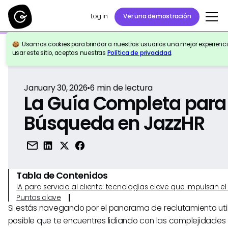
Log in
Ver una demostración
Usamos cookies para brindar a nuestros usuarios una mejor experiencia
Volver a la Referencia
usar este sitio, aceptas nuestras
Política de privacidad
.
January 30, 2026
•
6
min de lectura
La Guía Completa para 
Búsqueda en JazzHR
Tabla de Contenidos
IA para servicio al cliente: tecnologías clave que impulsan 
Puntos clave
Si estás navegando por el panorama de reclutamiento util
posible que te encuentres lidiando con las complejidades