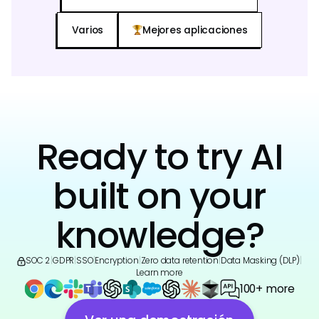
Varios
Mejores aplicaciones
Ready to try AI
built on your
knowledge?
SOC 2
|
GDPR
|
SSO
|
Encryption
|
Zero data retention
|
Data Masking (DLP)
|
Learn more
100+ more