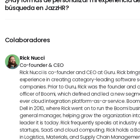
precisas que incluyan su nombre o cualificaciones distintivas.
regularmente la información de los candidatos y refinar l
búsqueda en JazzHR?
de manera efectiva para reducir tu búsqueda en función 
búsqueda utilizando operadores Booleanos también pue
habilidades, fecha de aplicación y cargo. Es útil familiariza
mejorar la precisión de tus resultados.
Si bien la funcionalidad de búsqueda de JazzHR tiene limita
de búsqueda de JazzHR para crear consultas más específ
usuarios pueden personalizar sus búsquedas mediante diver
operadores Booleanos. Actualizando constantemente perf
Colaboradores
candidatos y utilizando palabras clave estructuradas pu
experiencia de búsqueda sea más eficiente. Considera c
Rick Nucci
equipo de soporte de JazzHR si buscas opciones de perso
Co-founder & CEO
adicionales.
Rick Nucci is co-founder and CEO at Guru. Rick bring
experience in creating category-leading software s
companies. Prior to Guru, Rick was the founder and 
officer of Boomi, which defined and led a new segmen
ever cloud integration platform-as-a-service. Boo
Dell in 2010, where Rick went on to run the Boomi busin
general manager, helping grow the organization into
leader it is today. Rick frequently speaks at industr
startups, SaaS and cloud computing. Rick holds a B
in Logistics, Materials, and Supply Chain Manageme