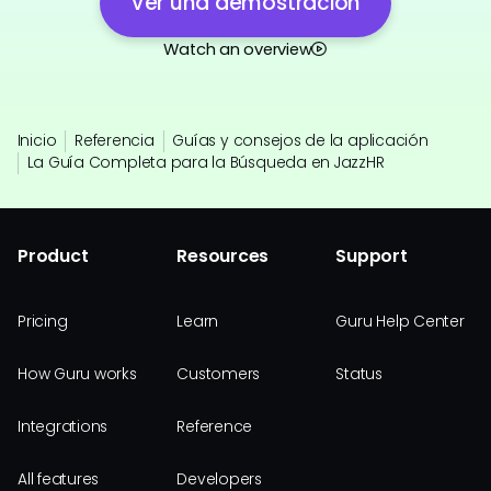
Ver una demostración
Watch an overview
Inicio
Referencia
Guías y consejos de la aplicación
La Guía Completa para la Búsqueda en JazzHR
Product
Resources
Support
Pricing
Learn
Guru Help Center
How Guru works
Customers
Status
Integrations
Reference
All features
Developers