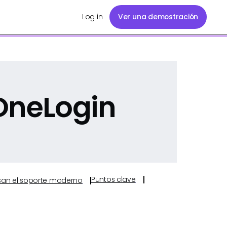
Log in
Ver una demostración
OneLogin
Puntos clave
ulsan el soporte moderno