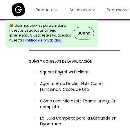
Producto
Soluciones
Recursos
Usamos cookies para brindar a
nuestros usuarios una mejor
Bueno
experiencia. Al usar este sitio, aceptas
nuestras
Política de privacidad
.
Volver a la Referencia
GUÍAS Y CONSEJOS DE LA APLICACIÓN
Square Payroll vs Proliant
Agente AI de Docker Hub: Cómo
Funciona y Casos de Uso
Cómo usar Microsoft Teams: una guía
completa
La Guía Completa para la Búsqueda en
Dynatrace