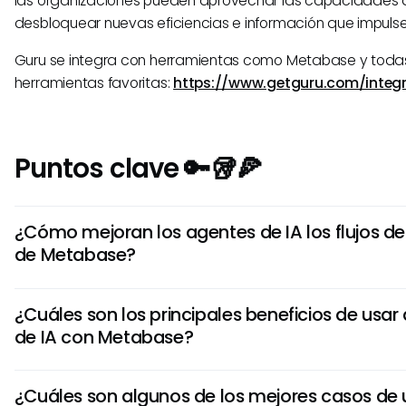
las organizaciones pueden aprovechar las capacidades
desbloquear nuevas eficiencias e información que impulsen
Guru se integra con herramientas como Metabase y todas
herramientas favoritas:
https://www.getguru.com/integr
Puntos clave 🔑🥡🍕
¿Cómo mejoran los agentes de IA los flujos de
de Metabase?
Los agentes de IA en Metabase automatizan tareas de 
¿Cuáles son los principales beneficios de usar
consultas a bases de datos, generación de informes y pro
de IA con Metabase?
Ayudan a agilizar procesos, ahorrar tiempo y mejorar la 
mediante el uso de algoritmos de IA para analizar datos
Los principales beneficios de usar agentes de IA con Meta
eficiente.
¿Cuáles son algunos de los mejores casos de 
aumento de la productividad a través de la automatizació