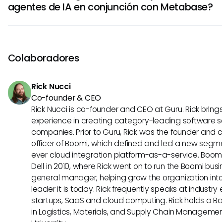
agentes de IA en conjunción con Metabase?
precisión de datos mediante análisis impulsados por IA y l
toma de decisiones con ideas accionables. Los agentes d
Los mejores casos de uso para agentes de IA con Metabas
organizaciones a aprovechar los datos de manera efecti
automatización de tareas de análisis de datos rutinarias, 
estratégicas.
modelos predictivos para pronósticos y la personalización
Colaboradores
instrumentos según las necesidades específicas del usuar
IA también pueden utilizarse para detección de anomalías 
Rick Nucci
tendencias para descubrir ideas valiosas.
Co-founder & CEO
Rick Nucci is co-founder and CEO at Guru. Rick bring
experience in creating category-leading software s
companies. Prior to Guru, Rick was the founder and 
officer of Boomi, which defined and led a new segmen
ever cloud integration platform-as-a-service. Boo
Dell in 2010, where Rick went on to run the Boomi busin
general manager, helping grow the organization into
leader it is today. Rick frequently speaks at industr
startups, SaaS and cloud computing. Rick holds a B
in Logistics, Materials, and Supply Chain Manageme