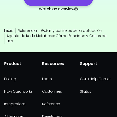
Watch an overview
Inicio
Referencia
Guías y consejos de la aplicación
Agente de IA de Metabase: Cómo Funciona y Casos de
Uso
Product
Resources
Support
Pricing
Learn
Guru Help Center
How Guru works
Customers
Status
Integrations
Reference
All features
Developers