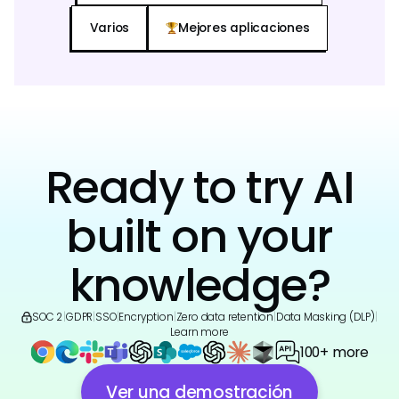
Varios
Mejores aplicaciones
Ready to try AI
built on your
knowledge?
SOC 2
|
GDPR
|
SSO
|
Encryption
|
Zero data retention
|
Data Masking (DLP)
|
Learn more
100+ more
Ver una demostración