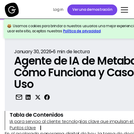
Log in
Ver una demostración
Usamos cookies para brindar a nuestros usuarios una mejor experiencia
Volver a la Referencia
usar este sitio, aceptas nuestras
Política de privacidad
.
January 30, 2026
•
6
min de lectura
Agente de IA de Metab
Cómo Funciona y Caso
Uso
Tabla de Contenidos
IA para servicio al cliente: tecnologías clave que impulsan 
Puntos clave
En el acelerado panorama digital de hoy, la toma de dec