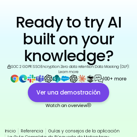
Ready to try AI
built on your
knowledge?
SOC 2
|
GDPR
|
SSO
|
Encryption
|
Zero data retention
|
Data Masking (DLP)
|
Learn more
100+ more
Ver una demostración
Watch an overview
Inicio
Referencia
Guías y consejos de la aplicación