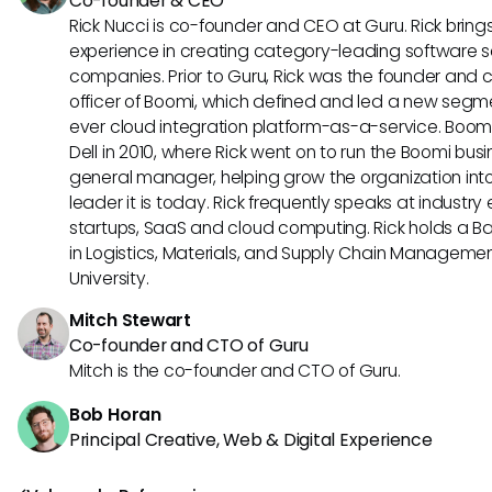
Co-founder & CEO
Rick Nucci is co-founder and CEO at Guru. Rick bring
experience in creating category-leading software s
companies. Prior to Guru, Rick was the founder and 
officer of Boomi, which defined and led a new segmen
ever cloud integration platform-as-a-service. Boo
Dell in 2010, where Rick went on to run the Boomi busin
general manager, helping grow the organization into
leader it is today. Rick frequently speaks at industr
startups, SaaS and cloud computing. Rick holds a B
in Logistics, Materials, and Supply Chain Manageme
University.
Mitch Stewart
Co-founder and CTO of Guru
Mitch is the co-founder and CTO of Guru.
Bob Horan
Principal Creative, Web & Digital Experience