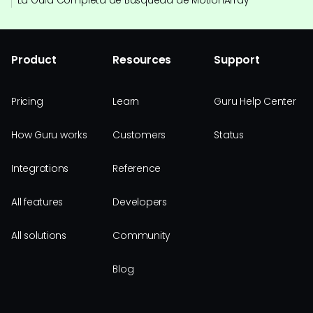
La Guía Completa de Búsqueda de MotionArray
Product
Resources
Support
Pricing
Learn
Guru Help Center
How Guru works
Customers
Status
Integrations
Reference
All features
Developers
All solutions
Community
Blog