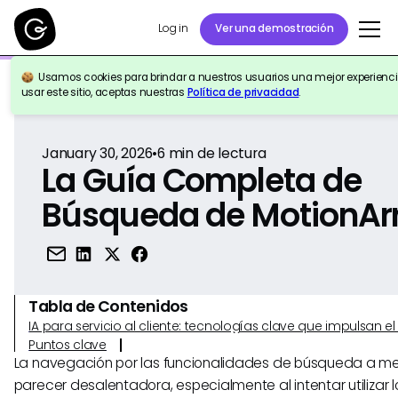
Log in
Ver una demostración
Usamos cookies para brindar a nuestros usuarios una mejor experiencia
Volver a la Referencia
usar este sitio, aceptas nuestras
Política de privacidad
.
January 30, 2026
•
6
min de lectura
La Guía Completa de
Búsqueda de MotionAr
Tabla de Contenidos
IA para servicio al cliente: tecnologías clave que impulsan 
Puntos clave
La navegación por las funcionalidades de búsqueda a 
parecer desalentadora, especialmente al intentar utilizar l