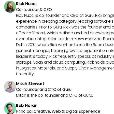
Rick Nucci
los recursos.
Co-founder & CEO
Rick Nucci is co-founder and CEO at Guru. Rick bring
experience in creating category-leading software s
companies. Prior to Guru, Rick was the founder and 
officer of Boomi, which defined and led a new segmen
ever cloud integration platform-as-a-service. Boo
Dell in 2010, where Rick went on to run the Boomi busin
general manager, helping grow the organization into
leader it is today. Rick frequently speaks at industr
startups, SaaS and cloud computing. Rick holds a B
in Logistics, Materials, and Supply Chain Manageme
University.
Mitch Stewart
Co-founder and CTO of Guru
Mitch is the co-founder and CTO of Guru.
Bob Horan
Principal Creative, Web & Digital Experience