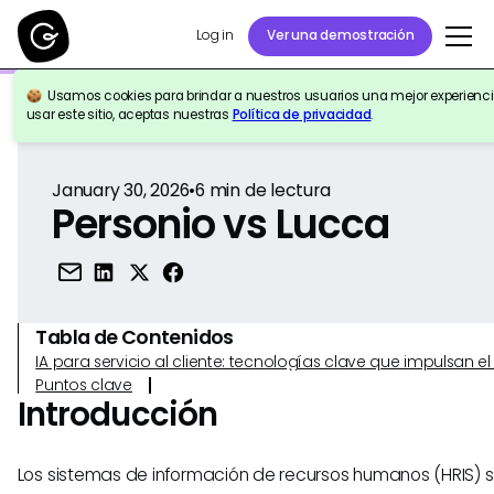
Log in
Ver una demostración
Usamos cookies para brindar a nuestros usuarios una mejor experiencia
Volver a la Referencia
usar este sitio, aceptas nuestras
Política de privacidad
.
January 30, 2026
•
6
min de lectura
Personio vs Lucca
Tabla de Contenidos
IA para servicio al cliente: tecnologías clave que impulsan 
Puntos clave
Introducción
Los sistemas de información de recursos humanos (HRIS) s