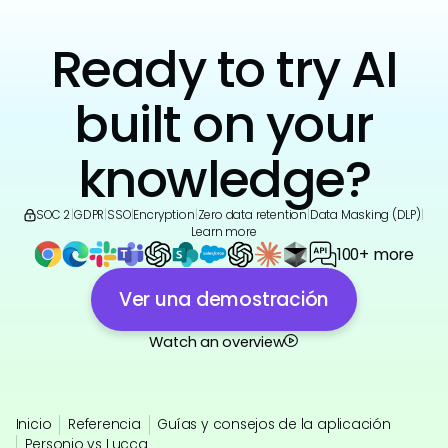
Ready to try AI
built on your
knowledge?
SOC 2
|
GDPR
|
SSO
|
Encryption
|
Zero data retention
|
Data Masking (DLP)
|
Learn more
100+ more
Ver una demostración
Watch an overview
Inicio
Referencia
Guías y consejos de la aplicación
Personio vs Lucca