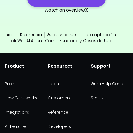
Watch an overview
Inicio
Referencia
Guías y consejos de la aplicación
ProfitWell AI Agent: Cómo Funciona y Casos de Uso
Product
Resources
Support
Pricing
Learn
Guru Help Center
How Guru works
Customers
Status
Integrations
Reference
All features
Developers