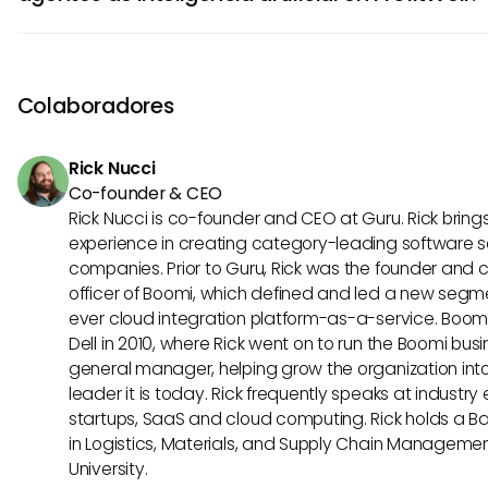
satisfacción del cliente aumentada, a una retención de in
Los agentes de inteligencia artificial en ProfitWell pueden s
una rentabilidad mejorada.
la optimización de precios dinámicos, una segmentación 
marketing dirigido y recordatorios de renovación de suscr
Colaboradores
automatizados. Estos casos de uso hacen que las opera
fluidas, aumenten la generación de ingresos y promuevan
Rick Nucci
la empresa en general.
Co-founder & CEO
Rick Nucci is co-founder and CEO at Guru. Rick bring
experience in creating category-leading software s
companies. Prior to Guru, Rick was the founder and 
officer of Boomi, which defined and led a new segmen
ever cloud integration platform-as-a-service. Boo
Dell in 2010, where Rick went on to run the Boomi busin
general manager, helping grow the organization into
leader it is today. Rick frequently speaks at industr
startups, SaaS and cloud computing. Rick holds a B
in Logistics, Materials, and Supply Chain Manageme
University.