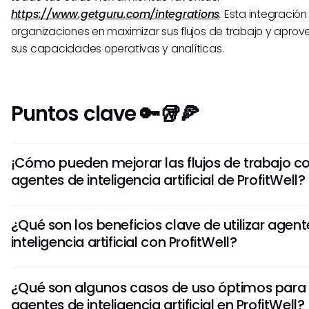
https://www.getguru.com/integrations
.
Esta integración
organizaciones en maximizar sus flujos de trabajo y apro
sus capacidades operativas y analíticas.
Puntos clave 🔑🥡🍕
¡Cómo pueden mejorar las flujos de trabajo co
agentes de inteligencia artificial de ProfitWell?
"La inteligencia artificial de ProfitWell puede automatizar tá
¿Qué son los beneficios clave de utilizar agen
analizar grandes conjuntos de datos rápidamente y propor
inteligencia artificial con ProfitWell?
accionables para optimizar las estrategias de precios y la
suscripción." Esto mejora la eficiencia, la precisión y la t
Usar agentes de inteligencia artificial con ProfitWell permi
dentro de los procesos de ProfitWell.
¿Qué son algunos casos de uso óptimos para 
cliente personalizadas, análisis predictivos para la progr
agentes de inteligencia artificial en ProfitWell?
y prevención proactiva de la salida de clientes. Estos bene