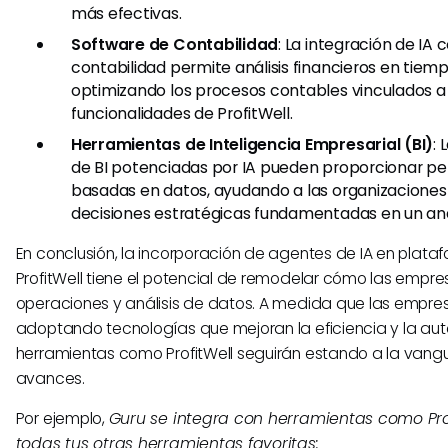
más efectivas.
Software de Contabilidad
: La integración de IA
contabilidad permite análisis financieros en tiemp
optimizando los procesos contables vinculados a 
funcionalidades de ProfitWell.
Herramientas de Inteligencia Empresarial (BI)
:
de BI potenciadas por IA pueden proporcionar p
basadas en datos, ayudando a las organizaciones
decisiones estratégicas fundamentadas en un análi
En conclusión, la incorporación de agentes de IA en plat
ProfitWell tiene el potencial de remodelar cómo las empr
operaciones y análisis de datos. A medida que las empre
adoptando tecnologías que mejoran la eficiencia y la au
herramientas como ProfitWell seguirán estando a la vang
avances.
Por ejemplo,
Guru se integra con herramientas como Pro
todas tus otras herramientas favoritas: