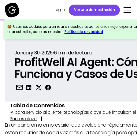
Log in
Ver una demostración
Usamos cookies para brindar a nuestros usuarios una mejor experiencia
Volver a la Referencia
usar este sitio, aceptas nuestras
Política de privacidad
.
January 30, 2026
•
6
min de lectura
ProfitWell AI Agent: C
Funciona y Casos de U
Tabla de Contenidos
IA para servicio al cliente: tecnologías clave que impulsan 
Puntos clave
En un panorama empresarial que evoluciona rápidamente
están recurriendo cada vez más a la tecnología para opti