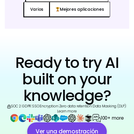
Varios
Mejores aplicaciones
Ready to try AI
built on your
knowledge?
SOC 2
|
GDPR
|
SSO
|
Encryption
|
Zero data retention
|
Data Masking (DLP)
|
Learn more
100+ more
Ver una demostración