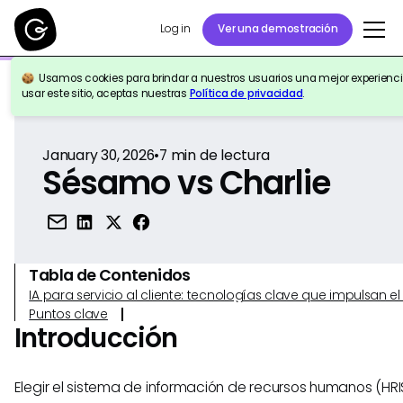
Log in
Ver una demostración
Usamos cookies para brindar a nuestros usuarios una mejor experiencia
Volver a la Referencia
usar este sitio, aceptas nuestras
Política de privacidad
.
January 30, 2026
•
7
min de lectura
Sésamo vs Charlie
Tabla de Contenidos
IA para servicio al cliente: tecnologías clave que impulsan 
Puntos clave
Introducción
Elegir el sistema de información de recursos humanos (H