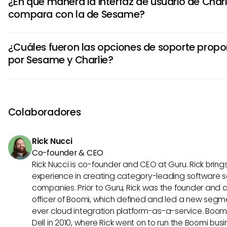
¿En qué manera la interfaz de usuario de Charl
personalizados adaptados a las necesidades de RH, facil
compara con la de Sesame?
decisiones basada en datos. Además, Sesame excellece 
personalizados, permitiendo una integración transparent
Charlie destaca por su interfaz de usuario elegante y intui
RH existentes.
¿Cuáles fueron las opciones de soporte prop
experiencia del usuario con diseño moderno y navegación 
por Sesame y Charlie?
interfaz amigable y accesible agrada a los usuarios de tod
técnicos, facilitando un eficiente adopción y utilización.
Sesame ofrece un soporte integral a través de chat en viv
electrónico y asistencia telefónica, garantizando respues
preguntas de los usuarios. Por otro lado, Charlie proporci
Colaboradores
recursos en línea, incluyendo tutoriales y una base de co
empoderan a los usuarios para diagnosticar y solucionar
Rick Nucci
manera independiente.
Co-founder & CEO
Rick Nucci is co-founder and CEO at Guru. Rick bring
experience in creating category-leading software s
companies. Prior to Guru, Rick was the founder and 
officer of Boomi, which defined and led a new segmen
ever cloud integration platform-as-a-service. Boo
Dell in 2010, where Rick went on to run the Boomi busin