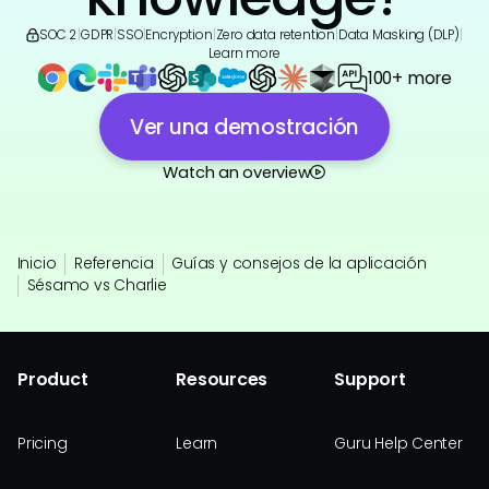
SOC 2
|
GDPR
|
SSO
|
Encryption
|
Zero data retention
|
Data Masking (DLP)
|
Learn more
100+ more
Ver una demostración
Watch an overview
Inicio
Referencia
Guías y consejos de la aplicación
Sésamo vs Charlie
Product
Resources
Support
Pricing
Learn
Guru Help Center