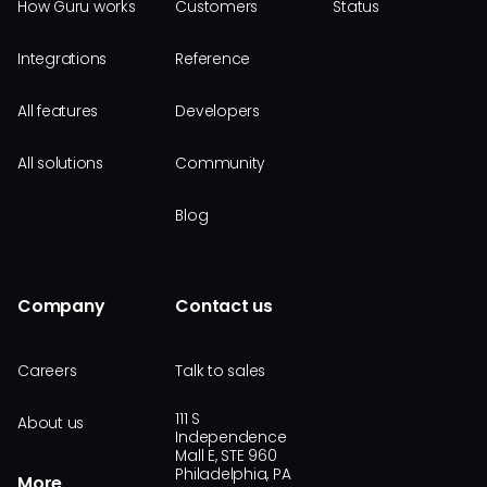
How Guru works
Customers
Status
Integrations
Reference
All features
Developers
All solutions
Community
Blog
Company
Contact us
Careers
Talk to sales
111 S
About us
Independence
Mall E, STE 960
Philadelphia, PA
More