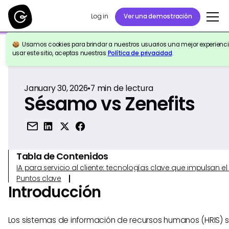
Log in
Ver una demostración
Usamos cookies para brindar a nuestros usuarios una mejor experiencia
Volver a la Referencia
usar este sitio, aceptas nuestras
Política de privacidad
.
January 30, 2026
•
7
min de lectura
Sésamo vs Zenefits
Tabla de Contenidos
IA para servicio al cliente: tecnologías clave que impulsan 
Puntos clave
Introducción
Los sistemas de información de recursos humanos (HRIS) 