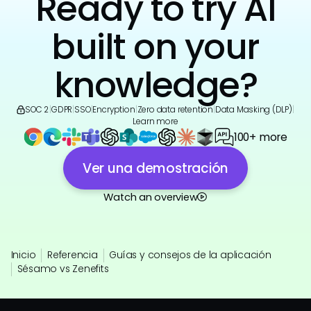
Ready to try AI
built on your
knowledge?
SOC 2
|
GDPR
|
SSO
|
Encryption
|
Zero data retention
|
Data Masking (DLP)
|
Learn more
100+ more
Ver una demostración
Watch an overview
Inicio
Referencia
Guías y consejos de la aplicación
Sésamo vs Zenefits