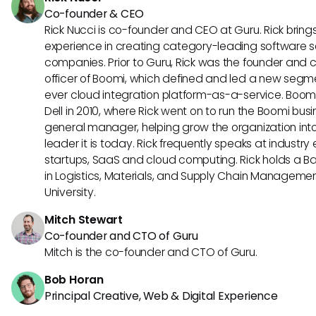
Co-founder & CEO
Rick Nucci is co-founder and CEO at Guru. Rick bring
experience in creating category-leading software s
companies. Prior to Guru, Rick was the founder and 
officer of Boomi, which defined and led a new segmen
ever cloud integration platform-as-a-service. Boo
Dell in 2010, where Rick went on to run the Boomi busin
general manager, helping grow the organization into
leader it is today. Rick frequently speaks at industr
startups, SaaS and cloud computing. Rick holds a B
in Logistics, Materials, and Supply Chain Manageme
University.
Mitch Stewart
Co-founder and CTO of Guru
Mitch is the co-founder and CTO of Guru.
Bob Horan
Principal Creative, Web & Digital Experience