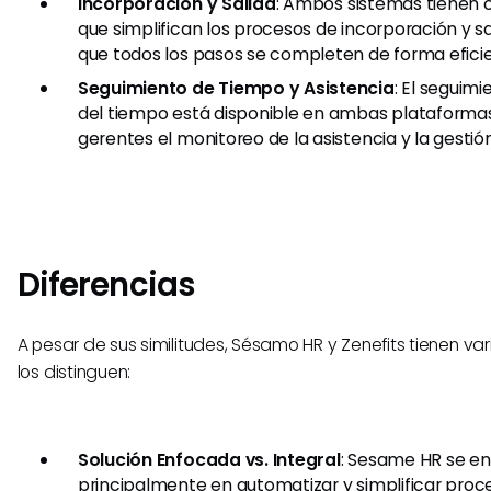
Incorporación y Salida
: Ambos sistemas tienen c
que simplifican los procesos de incorporación y s
que todos los pasos se completen de forma efici
Seguimiento de Tiempo y Asistencia
: El seguim
del tiempo está disponible en ambas plataformas, 
gerentes el monitoreo de la asistencia y la gestió
Diferencias
A pesar de sus similitudes, Sésamo HR y Zenefits tienen va
los distinguen:
Solución Enfocada vs. Integral
: Sesame HR se e
principalmente en automatizar y simplificar proc