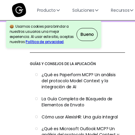
Producto
Soluciones
Recursos
Usamos cookies para brindar a
nuestros usuarios una mejor
Bueno
experiencia. Al usar este sitio, aceptas
nuestras
Política de privacidad
.
Volver a la Referencia
GUÍAS Y CONSEJOS DE LA APLICACIÓN
¿Qué es Paperform MCP? Un análisis
del protocolo Model Context y la
integración de AI
La Guía Completa de Búsqueda de
Elementos de Envato
Cómo usar AlexisHR: Una guía integral
¿Qué es Microsoft Outlook MCP? Un
análisis del protocolo Model Context y